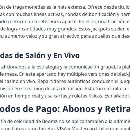
ión de tragamonedas es la más extensa. Ofrece desde títulos
s con muchas líneas activas, rondas de bonificación y narra
do merecen una referencia aparte. En ellos, una fracción
de lograr cantidades muy grandes. Estos jackpots suelen es
su aumento veloz y su gran atractivo para aquellos que de
idas de Salón y En Vivo
s aficionados a la estrategia y la comunicación grupal, la 
e mesa. En este apartado hay múltiples versiones de blackja
el casino en vivo. Repartidores auténticos conducen el jue
isión en streaming de alta definición. Esta forma imita la r
ión en tiempo real y usa cartas y ruletas físicas. Eso añade 
odos de Pago: Abonos y Retir
ofía de celeridad de Boomzino se aplica también a la admini
inmediatos como tarjetas VISA y Mastercard, billeteras dig