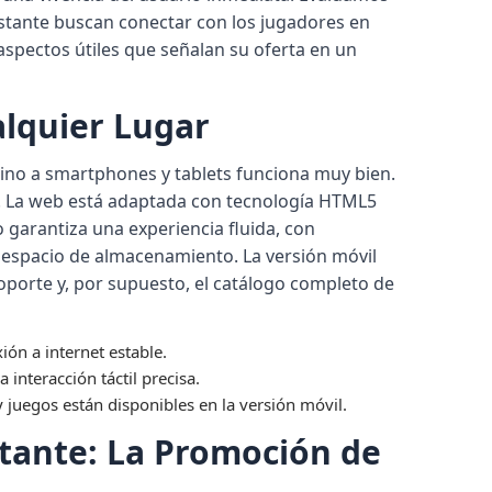
nstante buscan conectar con los jugadores en
 aspectos útiles que señalan su oferta en un
alquier Lugar
zino a smartphones y tablets funciona muy bien.
va. La web está adaptada con tecnología HTML5
 garantiza una experiencia fluida, con
ir espacio de almacenamiento. La versión móvil
soporte y, por supuesto, el catálogo completo de
ión a internet estable.
nteracción táctil precisa.
juegos están disponibles en la versión móvil.
tante: La Promoción de