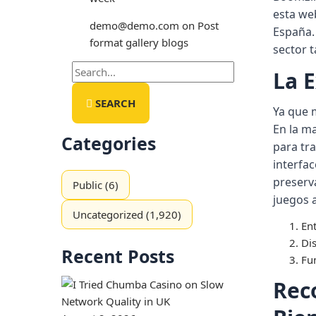
esta we
demo@demo.com
on
Post
España. 
format gallery blogs
sector t
La E
SEARCH
Ya que 
En la m
Categories
para tra
interfac
preserva
Public
(6)
juegos 
Uncategorized
(1,920)
Ent
Dis
Recent Posts
Fu
Rec