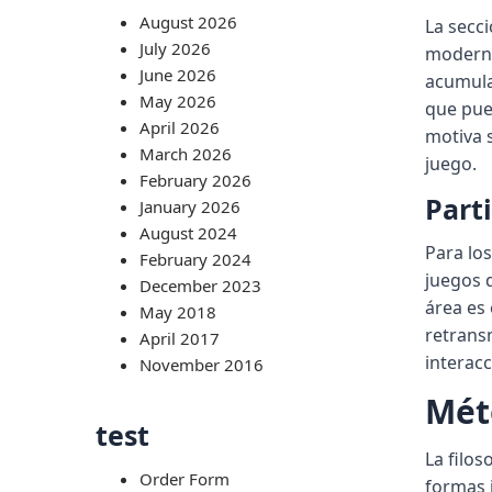
August 2026
La secc
July 2026
moderna
June 2026
acumula
May 2026
que pue
April 2026
motiva 
March 2026
juego.
February 2026
Part
January 2026
August 2024
Para lo
February 2024
juegos d
December 2023
área es 
May 2018
retransm
April 2017
interacc
November 2016
Mét
test
La filos
Order Form
formas 