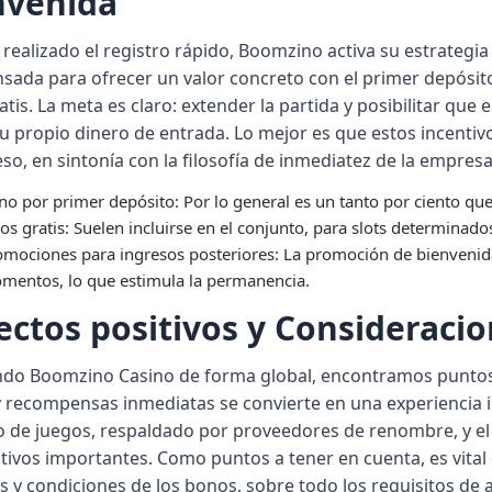
nvenida
 realizado el registro rápido, Boomzino activa su estrategi
nsada para ofrecer un valor concreto con el primer depósit
atis. La meta es claro: extender la partida y posibilitar qu
u propio dinero de entrada. Lo mejor es que estos incentiv
so, en sintonía con la filosofía de inmediatez de la empresa
o por primer depósito: Por lo general es un tanto por ciento que
os gratis: Suelen incluirse en el conjunto, para slots determinado
omociones para ingresos posteriores: La promoción de bienvenid
mentos, lo que estimula la permanencia.
ectos positivos y Consideraci
ndo Boomzino Casino de forma global, encontramos puntos 
 recompensas inmediatas se convierte en una experiencia ini
o de juegos, respaldado por proveedores de renombre, y e
ctivos importantes. Como puntos a tener en cuenta, es vital
s y condiciones de los bonos, sobre todo los requisitos d