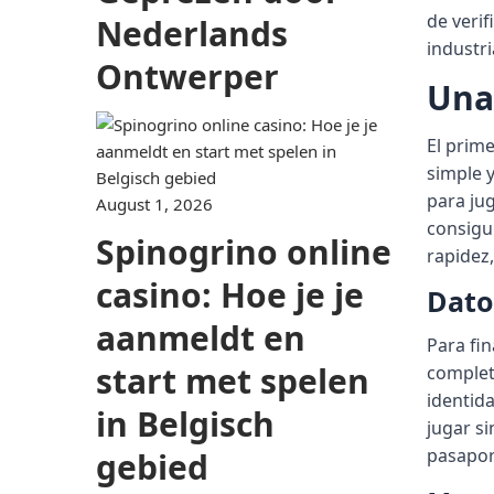
de verif
Nederlands
industri
Ontwerper
Una
El prime
simple y
para jug
August 1, 2026
consigu
Spinogrino online
rapidez,
casino: Hoe je je
Dato
aanmeldt en
Para fin
start met spelen
completo
identida
in Belgisch
jugar s
pasaport
gebied