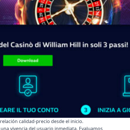
elación calidad-precio desde el inicio.
una vivencia del usuario inmediata. Evaluamos