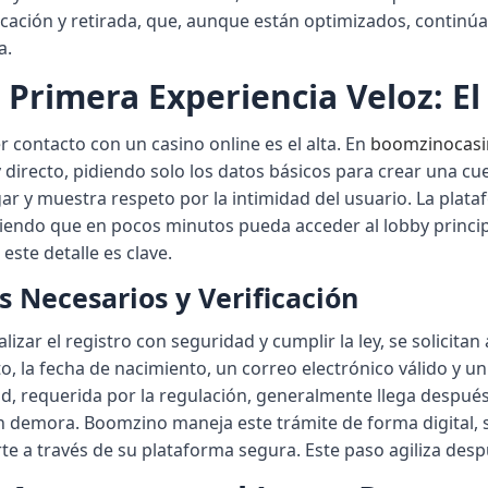
icación y retirada, que, aunque están optimizados, continú
a.
 Primera Experiencia Veloz: E
r contacto con un casino online es el alta. En
boomzinocasi
 directo, pidiendo solo los datos básicos para crear una cu
ar y muestra respeto por la intimidad del usuario. La plata
iendo que en pocos minutos pueda acceder al lobby principa
 este detalle es clave.
s Necesarios y Verificación
alizar el registro con seguridad y cumplir la ley, se solicit
, la fecha de nacimiento, un correo electrónico válido y un
d, requerida por la regulación, generalmente llega después 
in demora. Boomzino maneja este trámite de forma digital,
e a través de su plataforma segura. Este paso agiliza desp