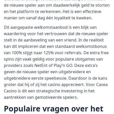
de nieuwe speler aan om daadwerkelijk geld te storten
en het platform te verkennen. Het is een effectieve
manier om vanaf dag één loyaliteit te kweken.
Dit aangepaste welkomstaanbod is een blijk van
waardering voor het vertrouwen dat de nieuwe speler
stelt in de aanbeveling van een vriend. In de realiteit
kan dit impliceren dat een standaard welkomstbonus
van 100% stijgt naar 125% voor referrals. De extra free
spins zijn vaak geldig voor populaire slotgames van
providers zoals NetEnt of Play’n GO. Deze extra’s
geven de nieuwe speler een uitgebreidere en
uitgebreidere eerste speelsessie. Daardoor is de kans
groter dat hij of zij het casino apprecieert. Voor Casea
Casino is dit een strategische investering in het
aantrekken van gemotiveerde spelers.
Populaire vragen over het