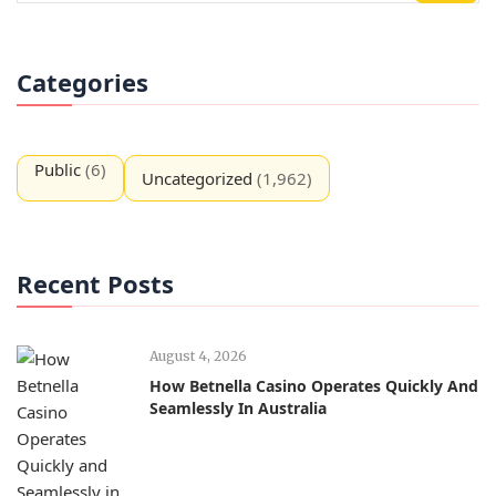
Categories
Public
(6)
Uncategorized
(1,962)
Recent Posts
August 4, 2026
How Betnella Casino Operates Quickly And
Seamlessly In Australia