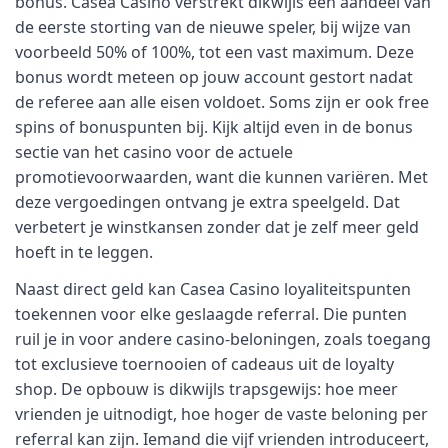
bonus. Casea Casino verstrekt dikwijls een aandeel van
de eerste storting van de nieuwe speler, bij wijze van
voorbeeld 50% of 100%, tot een vast maximum. Deze
bonus wordt meteen op jouw account gestort nadat
de referee aan alle eisen voldoet. Soms zijn er ook free
spins of bonuspunten bij. Kijk altijd even in de bonus
sectie van het casino voor de actuele
promotievoorwaarden, want die kunnen variëren. Met
deze vergoedingen ontvang je extra speelgeld. Dat
verbetert je winstkansen zonder dat je zelf meer geld
hoeft in te leggen.
Naast direct geld kan Casea Casino loyaliteitspunten
toekennen voor elke geslaagde referral. Die punten
ruil je in voor andere casino-beloningen, zoals toegang
tot exclusieve toernooien of cadeaus uit de loyalty
shop. De opbouw is dikwijls trapsgewijs: hoe meer
vrienden je uitnodigt, hoe hoger de vaste beloning per
referral kan zijn. Iemand die vijf vrienden introduceert,