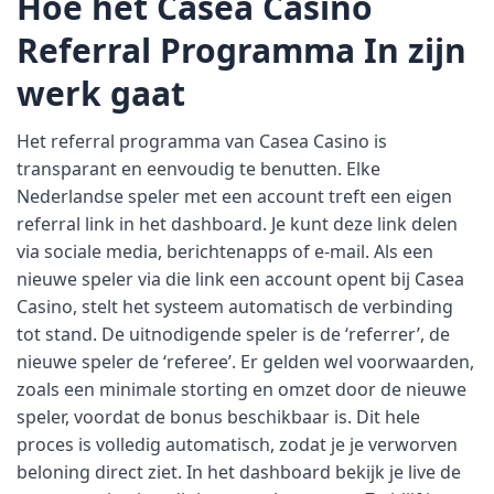
Hoe het Casea Casino
Referral Programma In zijn
werk gaat
Het referral programma van Casea Casino is
transparant en eenvoudig te benutten. Elke
Nederlandse speler met een account treft een eigen
referral link in het dashboard. Je kunt deze link delen
via sociale media, berichtenapps of e-mail. Als een
nieuwe speler via die link een account opent bij Casea
Casino, stelt het systeem automatisch de verbinding
tot stand. De uitnodigende speler is de ‘referrer’, de
nieuwe speler de ‘referee’. Er gelden wel voorwaarden,
zoals een minimale storting en omzet door de nieuwe
speler, voordat de bonus beschikbaar is. Dit hele
proces is volledig automatisch, zodat je je verworven
beloning direct ziet. In het dashboard bekijk je live de