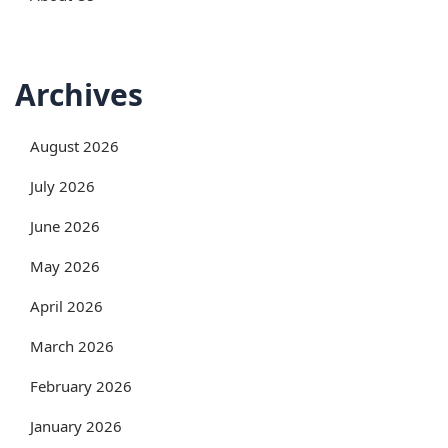
Archives
August 2026
July 2026
June 2026
May 2026
April 2026
March 2026
February 2026
January 2026