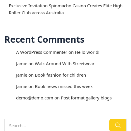
Exclusive Invitation Spinmacho Casino Creates Elite High
Roller Club across Australia
Recent Comments
A WordPress Commenter
on
Hello world!
Jamie
on
Walk Around With Streetwear
Jamie
on
Book fashion for children
Jamie
on
Book news missed this week
demo@demo.com
on
Post format gallery blogs