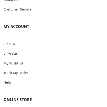
Costumer Service
MY ACCOUNT
Sign In
View Cart
My Wishtlist
Track My Order
Help
ONLINE STORE