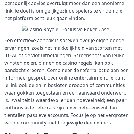
persoonlijk advies overtuigt meer dan een anonieme
link. Je doel is om gelijkgezinde spelers te vinden die
het platform echt leuk gaan vinden.
Een effectieve aanpak is spreken over je eigen goede
ervaringen, zoals het makkelijkheid van storten met
iDEAL of de vlot uitbetalingen. Screenshots van leuke
winsten delen, binnen de casino regels, kan ook
aandacht creëren. Combineer de referral actie aan een
informeel gesprek over online entertainment. Je kunt
je link ook delen in besloten groepen of communities
waar gokken toegestaan en een aanvaard onderwerp
is. Kwaliteit is waardevoller dan hoeveelheid; een paar
enthousiaste referrals zijn meer betekenisvol dan
tientallen passieve accounts. Focus je op het vergroten
van de community met toegewijde deelnemers.