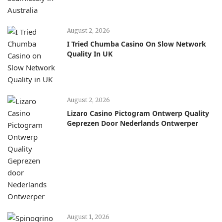
August 2, 2026
I Tried Chumba Casino On Slow Network
Quality In UK
August 2, 2026
Lizaro Casino Pictogram Ontwerp Quality
Geprezen Door Nederlands Ontwerper
August 1, 2026