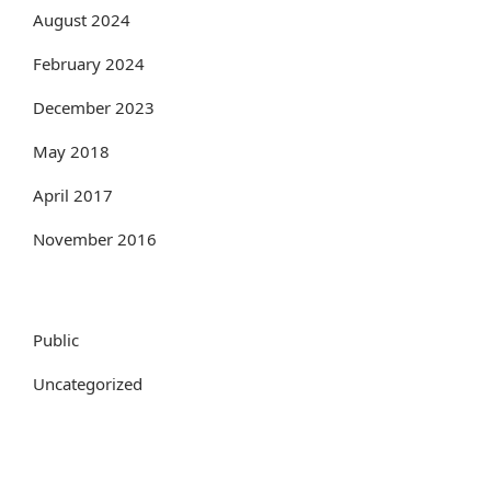
August 2024
February 2024
December 2023
May 2018
April 2017
November 2016
Public
Uncategorized