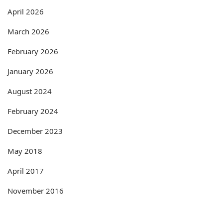
April 2026
March 2026
February 2026
January 2026
August 2024
February 2024
December 2023
May 2018
April 2017
November 2016