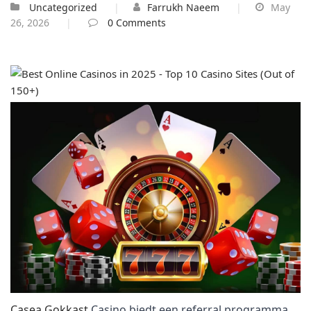
Uncategorized
Farrukh Naeem
May
26, 2026
0
Comments
Casea Gokkast
Casino biedt een referral programma