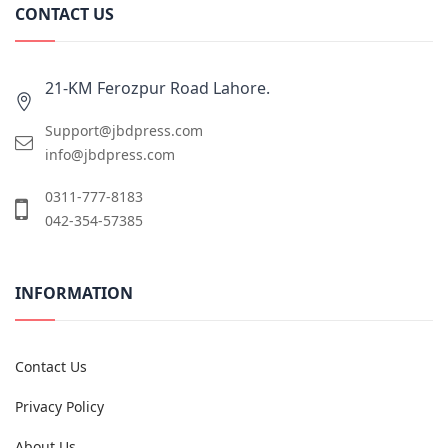
CONTACT US
21-KM Ferozpur Road Lahore.
Support@jbdpress.com
info@jbdpress.com
0311-777-8183
042-354-57385
INFORMATION
Contact Us
Privacy Policy
About Us