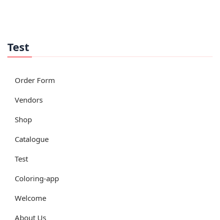
Test
Order Form
Vendors
Shop
Catalogue
Test
Coloring-app
Welcome
About Us