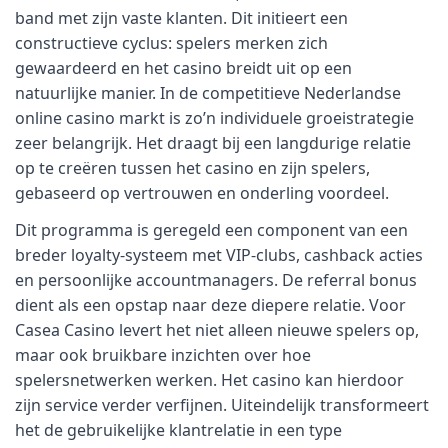
band met zijn vaste klanten. Dit initieert een
constructieve cyclus: spelers merken zich
gewaardeerd en het casino breidt uit op een
natuurlijke manier. In de competitieve Nederlandse
online casino markt is zo’n individuele groeistrategie
zeer belangrijk. Het draagt bij een langdurige relatie
op te creëren tussen het casino en zijn spelers,
gebaseerd op vertrouwen en onderling voordeel.
Dit programma is geregeld een component van een
breder loyalty-systeem met VIP-clubs, cashback acties
en persoonlijke accountmanagers. De referral bonus
dient als een opstap naar deze diepere relatie. Voor
Casea Casino levert het niet alleen nieuwe spelers op,
maar ook bruikbare inzichten over hoe
spelersnetwerken werken. Het casino kan hierdoor
zijn service verder verfijnen. Uiteindelijk transformeert
het de gebruikelijke klantrelatie in een type