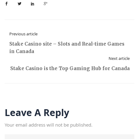
Previous article
Stake Casino site – Slots and Real-time Games
in Canada
Next article
Stake Casino is the Top Gaming Hub for Canada
Leave A Reply
Your email address will not be published.