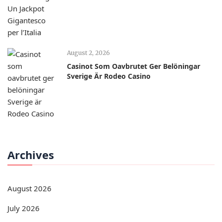
August 2, 2026
Casinot Som Oavbrutet Ger Belöningar
Sverige Är Rodeo Casino
Archives
August 2026
July 2026