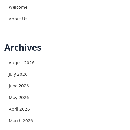
Welcome
About Us
Archives
August 2026
July 2026
June 2026
May 2026
April 2026
March 2026