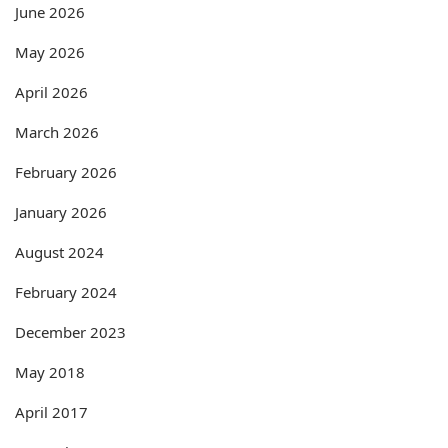
June 2026
May 2026
April 2026
March 2026
February 2026
January 2026
August 2024
February 2024
December 2023
May 2018
April 2017