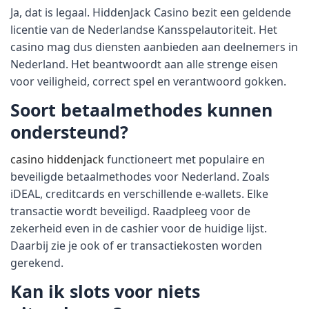
Ja, dat is legaal. HiddenJack Casino bezit een geldende
licentie van de Nederlandse Kansspelautoriteit. Het
casino mag dus diensten aanbieden aan deelnemers in
Nederland. Het beantwoordt aan alle strenge eisen
voor veiligheid, correct spel en verantwoord gokken.
Soort betaalmethodes kunnen
ondersteund?
casino hiddenjack
functioneert met populaire en
beveiligde betaalmethodes voor Nederland. Zoals
iDEAL, creditcards en verschillende e-wallets. Elke
transactie wordt beveiligd. Raadpleeg voor de
zekerheid even in de cashier voor de huidige lijst.
Daarbij zie je ook of er transactiekosten worden
gerekend.
Kan ik slots voor niets