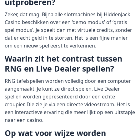
uitproberen?
Zeker, dat mag. Bijna alle slotmachines bij HiddenJack
Casino beschikken over een ‘demo modus’ of ‘gratis
spel modus’. Je speelt dan met virtuele credits, zonder
dat er echt geld in te storten. Het is een fijne manier
om een nieuw spel eerst te verkennen.
Waarin zit het contrast tussen
RNG en Live Dealer spellen?
RNG tafelspellen worden volledig door een computer
aangemaakt. Je kunt ze direct spelen. Live Dealer
spellen worden gepresenteerd door een echte
croupier. Die zie je via een directe videostream. Het is
een interactieve ervaring die meer lijkt op een uitstapje
naar een casino.
Op wat voor wijze worden