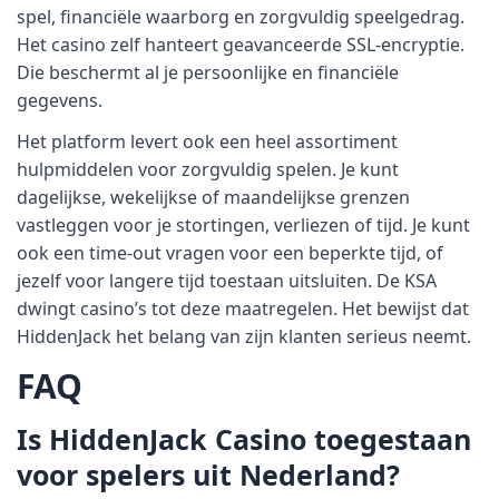
spel, financiële waarborg en zorgvuldig speelgedrag.
Het casino zelf hanteert geavanceerde SSL-encryptie.
Die beschermt al je persoonlijke en financiële
gegevens.
Het platform levert ook een heel assortiment
hulpmiddelen voor zorgvuldig spelen. Je kunt
dagelijkse, wekelijkse of maandelijkse grenzen
vastleggen voor je stortingen, verliezen of tijd. Je kunt
ook een time-out vragen voor een beperkte tijd, of
jezelf voor langere tijd toestaan uitsluiten. De KSA
dwingt casino’s tot deze maatregelen. Het bewijst dat
HiddenJack het belang van zijn klanten serieus neemt.
FAQ
Is HiddenJack Casino toegestaan
voor spelers uit Nederland?