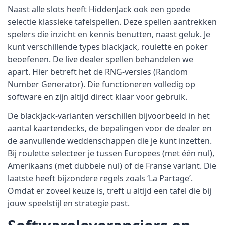
Naast alle slots heeft HiddenJack ook een goede
selectie klassieke tafelspellen. Deze spellen aantrekken
spelers die inzicht en kennis benutten, naast geluk. Je
kunt verschillende types blackjack, roulette en poker
beoefenen. De live dealer spellen behandelen we
apart. Hier betreft het de RNG-versies (Random
Number Generator). Die functioneren volledig op
software en zijn altijd direct klaar voor gebruik.
De blackjack-varianten verschillen bijvoorbeeld in het
aantal kaartendecks, de bepalingen voor de dealer en
de aanvullende weddenschappen die je kunt inzetten.
Bij roulette selecteer je tussen Europees (met één nul),
Amerikaans (met dubbele nul) of de Franse variant. Die
laatste heeft bijzondere regels zoals ‘La Partage’.
Omdat er zoveel keuze is, treft u altijd een tafel die bij
jouw speelstijl en strategie past.