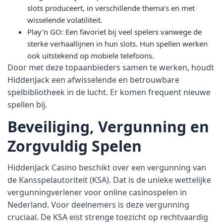
slots produceert, in verschillende thema’s en met
wisselende volatiliteit.
Play’n GO: Een favoriet bij veel spelers vanwege de
sterke verhaallijnen in hun slots. Hun spellen werken
ook uitstekend op mobiele telefoons.
Door met deze topaanbieders samen te werken, houdt
HiddenJack een afwisselende en betrouwbare
spelbibliotheek in de lucht. Er komen frequent nieuwe
spellen bij.
Beveiliging, Vergunning en
Zorgvuldig Spelen
HiddenJack Casino beschikt over een vergunning van
de Kansspelautoriteit (KSA). Dat is de unieke wettelijke
vergunningverlener voor online casinospelen in
Nederland. Voor deelnemers is deze vergunning
cruciaal. De KSA eist strenge toezicht op rechtvaardig