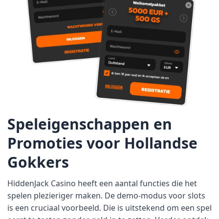
Speleigenschappen en
Promoties voor Hollandse
Gokkers
HiddenJack Casino heeft een aantal functies die het
spelen plezieriger maken. De demo-modus voor slots
is een cruciaal voorbeeld. Die is uitstekend om een spel