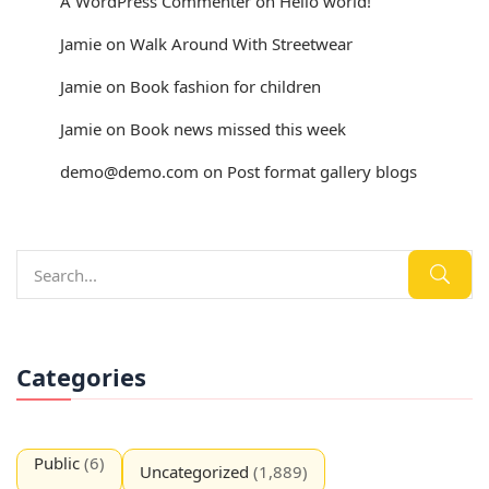
A WordPress Commenter
on
Hello world!
Jamie
on
Walk Around With Streetwear
Jamie
on
Book fashion for children
Jamie
on
Book news missed this week
demo@demo.com
on
Post format gallery blogs
Categories
Public
(6)
Uncategorized
(1,889)