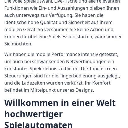
Die volle Spielauswahl, Live-Tische und alle relevanten
Funktionen wie Ein- und Auszahlungen bleiben Ihnen
auch unterwegs zur Verfügung. Sie haben die
identische hohe Qualität und Sicherheit auf Ihrem
mobilen Gerät. So versäumen Sie keine Action und
können flexibel eine Spielsession starten, wann immer
Sie möchten.
Wir haben die mobile Performance intensiv getestet,
um auch bei schwankenden Netzverbindungen ein
konstantes Spielerlebnis zu bieten. Die Touchscreen-
Steuerungen sind für die Fingerbedienung ausgelegt,
und die Ladezeiten wurden verkürzt. Ihr Komfort
befindet im Mittelpunkt unseres Designs.
Willkommen in einer Welt
hochwertiger
Spielautomaten