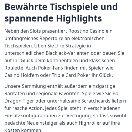
Bewährte Tischspiele und
spannende Highlights
Neben den Slots präsentiert Roostino Casino ein
umfangreiches Repertoire an elektronischen
Tischspielen. Üben Sie Ihre Strategie in
unterschiedlichen Blackjack-Varianten oder bauen Sie
auf Ihr Glück beim kontinentalen und klassischen
Roulette. Auch Poker-Fans finden mit Spielen wie
Casino Hold’em oder Triple Card Poker ihr Glück.
Unsere Sammlung enthält außerdem einzigartige
Raritäten und regionale Favoriten. Spiele wie Sic Bo,
Dragon Tiger oder unterhaltsame Scratchcards liefern
für rasche Action. Jedes Spiel steht in verschiedenen
Einsatzkonfigurationen zur Verfügung, sodass sowohl
bedachte Neueinsteiger als auch Highroller auf ihre
Kosten kommen.