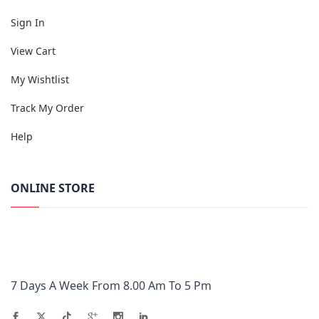
Sign In
View Cart
My Wishtlist
Track My Order
Help
ONLINE STORE
7 Days A Week From 8.00 Am To 5 Pm