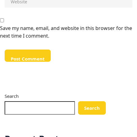
Save my name, email, and website in this browser for the
next time I comment.
Search
Search