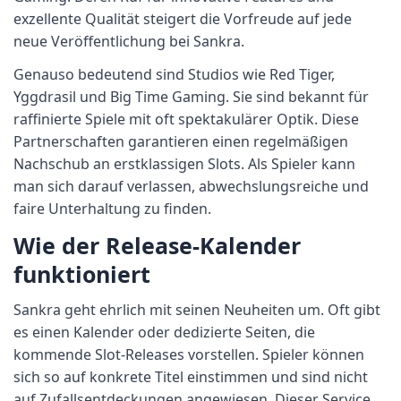
exzellente Qualität steigert die Vorfreude auf jede
neue Veröffentlichung bei Sankra.
Genauso bedeutend sind Studios wie Red Tiger,
Yggdrasil und Big Time Gaming. Sie sind bekannt für
raffinierte Spiele mit oft spektakulärer Optik. Diese
Partnerschaften garantieren einen regelmäßigen
Nachschub an erstklassigen Slots. Als Spieler kann
man sich darauf verlassen, abwechslungsreiche und
faire Unterhaltung zu finden.
Wie der Release-Kalender
funktioniert
Sankra geht ehrlich mit seinen Neuheiten um. Oft gibt
es einen Kalender oder dedizierte Seiten, die
kommende Slot-Releases vorstellen. Spieler können
sich so auf konkrete Titel einstimmen und sind nicht
auf Zufallsentdeckungen angewiesen. Dieser Service