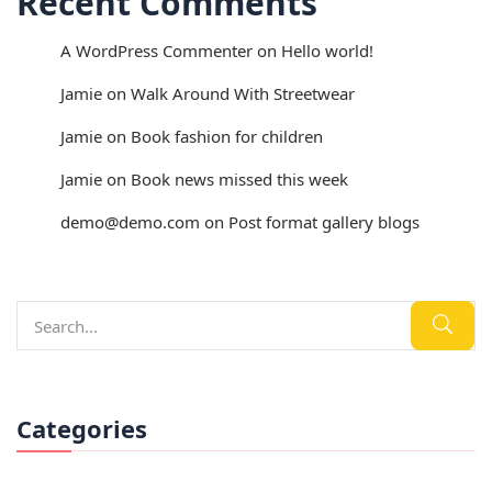
Recent Comments
A WordPress Commenter
on
Hello world!
Jamie
on
Walk Around With Streetwear
Jamie
on
Book fashion for children
Jamie
on
Book news missed this week
demo@demo.com
on
Post format gallery blogs
Categories