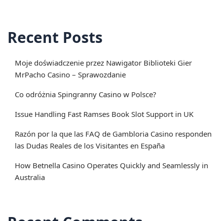
Recent Posts
Moje doświadczenie przez Nawigator Biblioteki Gier
MrPacho Casino – Sprawozdanie
Co odróżnia Spingranny Casino w Polsce?
Issue Handling Fast Ramses Book Slot Support in UK
Razón por la que las FAQ de Gambloria Casino responden
las Dudas Reales de los Visitantes en España
How Betnella Casino Operates Quickly and Seamlessly in
Australia