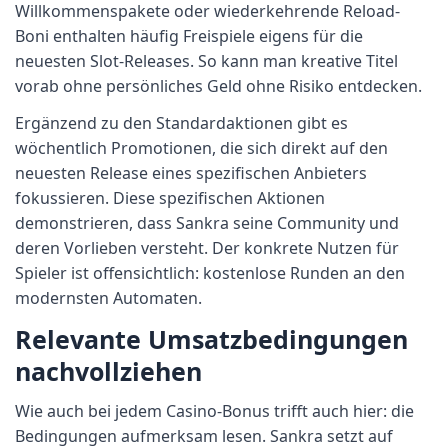
Willkommenspakete oder wiederkehrende Reload-
Boni enthalten häufig Freispiele eigens für die
neuesten Slot-Releases. So kann man kreative Titel
vorab ohne persönliches Geld ohne Risiko entdecken.
Ergänzend zu den Standardaktionen gibt es
wöchentlich Promotionen, die sich direkt auf den
neuesten Release eines spezifischen Anbieters
fokussieren. Diese spezifischen Aktionen
demonstrieren, dass Sankra seine Community und
deren Vorlieben versteht. Der konkrete Nutzen für
Spieler ist offensichtlich: kostenlose Runden an den
modernsten Automaten.
Relevante Umsatzbedingungen
nachvollziehen
Wie auch bei jedem Casino-Bonus trifft auch hier: die
Bedingungen aufmerksam lesen. Sankra setzt auf