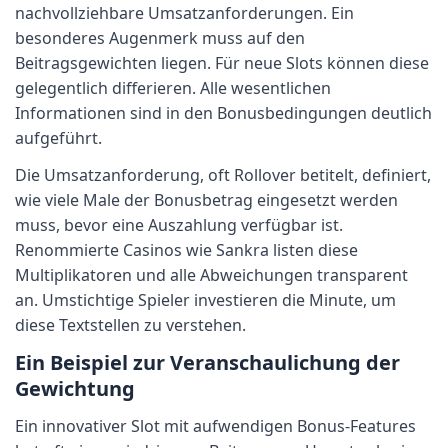
nachvollziehbare Umsatzanforderungen. Ein
besonderes Augenmerk muss auf den
Beitragsgewichten liegen. Für neue Slots können diese
gelegentlich differieren. Alle wesentlichen
Informationen sind in den Bonusbedingungen deutlich
aufgeführt.
Die Umsatzanforderung, oft Rollover betitelt, definiert,
wie viele Male der Bonusbetrag eingesetzt werden
muss, bevor eine Auszahlung verfügbar ist.
Renommierte Casinos wie Sankra listen diese
Multiplikatoren und alle Abweichungen transparent
an. Umstichtige Spieler investieren die Minute, um
diese Textstellen zu verstehen.
Ein Beispiel zur Veranschaulichung der
Gewichtung
Ein innovativer Slot mit aufwendigen Bonus-Features