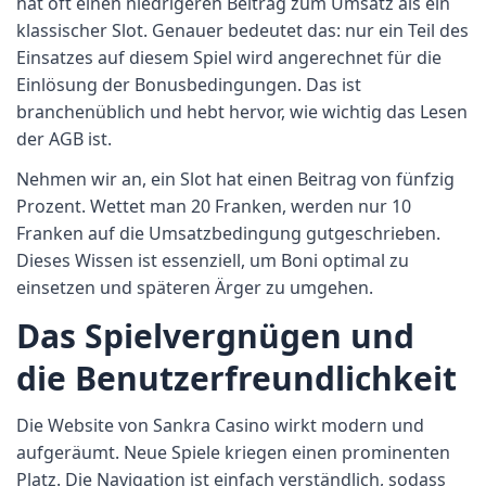
hat oft einen niedrigeren Beitrag zum Umsatz als ein
klassischer Slot. Genauer bedeutet das: nur ein Teil des
Einsatzes auf diesem Spiel wird angerechnet für die
Einlösung der Bonusbedingungen. Das ist
branchenüblich und hebt hervor, wie wichtig das Lesen
der AGB ist.
Nehmen wir an, ein Slot hat einen Beitrag von fünfzig
Prozent. Wettet man 20 Franken, werden nur 10
Franken auf die Umsatzbedingung gutgeschrieben.
Dieses Wissen ist essenziell, um Boni optimal zu
einsetzen und späteren Ärger zu umgehen.
Das Spielvergnügen und
die Benutzerfreundlichkeit
Die Website von Sankra Casino wirkt modern und
aufgeräumt. Neue Spiele kriegen einen prominenten
Platz. Die Navigation ist einfach verständlich, sodass