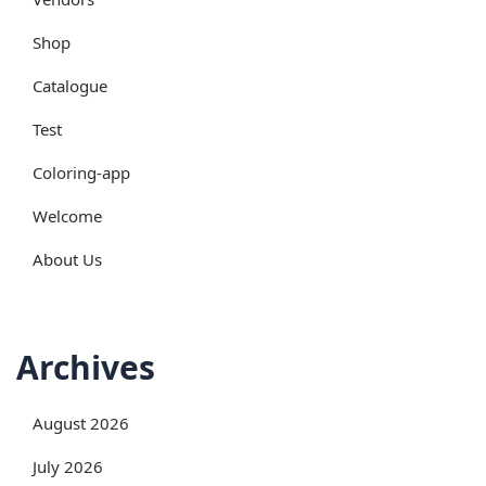
Shop
Catalogue
Test
Coloring-app
Welcome
About Us
Archives
August 2026
July 2026