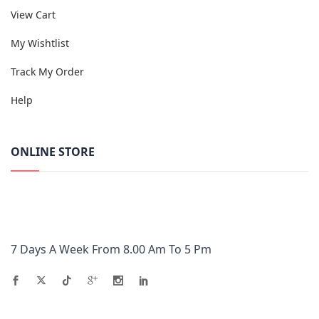
View Cart
My Wishtlist
Track My Order
Help
ONLINE STORE
7 Days A Week From 8.00 Am To 5 Pm