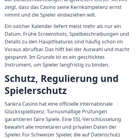
zeigt, dass das Casino seine Kernkompetenz ernst
nimmt und die Spieler einbeziehen will.
Ein solcher Kalender liefert meist mehr als nur ein
Datum. Frühe Screenshots, Spielbeschreibungen und
Details zu den Hauptfeatures sind häufig schon im
Voraus abrufbar. Das hilft bei der Auswahl und macht
gespannt. Im Grunde ist es ein geschicktes
Instrument, um Spieler langfristig zu binden.
Schutz, Regulierung und
Spielerschutz
Sankra Casino hat eine offizielle internationale
Glücksspiellizenz. Turnusmäßige Prüfungen
garantieren faire Spiele. Eine SSL-Verschlüsselung
bewahrt alle monetären und privaten Daten der
Spieler. Für Schweizer Spieler, die auf Datenschutz