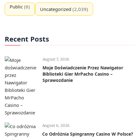
Public
(6)
Uncategorized
(2,039)
Recent Posts
August 7, 2026
Moje Doświadczenie Przez Nawigator
Biblioteki Gier MrPacho Casino –
Sprawozdanie
August 6, 2026
Co Odróżnia Spingranny Casino W Polsce?