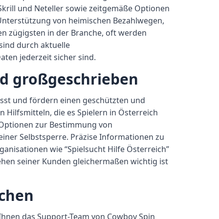
krill und Neteller sowie zeitgemäße Optionen
ie Unterstützung von heimischen Bezahlwegen,
en zügigsten in der Branche, oft werden
sind durch aktuelle
ten jederzeit sicher sind.
rd großgeschrieben
sst und fördern einen geschützten und
n Hilfsmitteln, die es Spielern in Österreich
en Optionen zur Bestimmung von
iner Selbstsperre. Präzise Informationen zu
anisationen wie “Spielsucht Hilfe Österreich”
ehen seiner Kunden gleichermaßen wichtig ist
fchen
zt Ihnen das Support-Team von Cowboy Spin