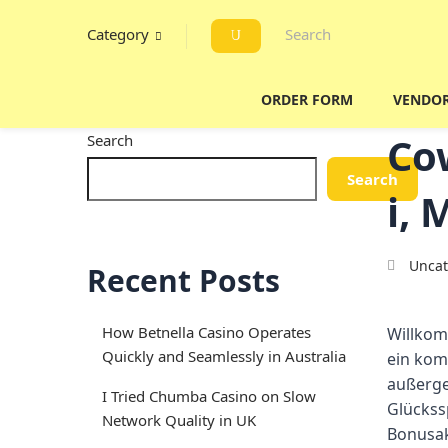
Category
ORDER FORM
VENDO
Co
Search
Search
I, 
Uncat
Recent Posts
How Betnella Casino Operates
Willkom
Quickly and Seamlessly in Australia
ein kom
außerge
I Tried Chumba Casino on Slow
Glückssp
Network Quality in UK
Bonusak