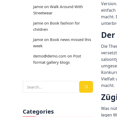
Version.
Jamie
on
Walk Around With
einfach
Streetwear
macht. D
Jamie
on
Book fashion for
unterbr
children
Der
Jamie
on
Book news missed this
week
Die The
versetz
demo@demo.com
on
Post
saloont
format gallery blogs
umgeset
Konkurre
Vielfalt
macht.
Züg
Was nüt
Categories
legen W