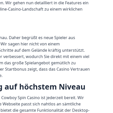
Wir gehen nun detailliert in die Features ein
line-Casino-Landschaft zu einem wirklichen
enau. Daher begrüßt es neue Spieler aus
 Wir sagen hier nicht von einem
hritte auf dem Gelände kräftig unterstützt.
r verbessert, wodurch Sie direkt mit einem viel
 um das große Spielangebot gemütlich zu
er Startbonus zeigt, dass das Casino Vertrauen
e.
ng auf höchstem Niveau
Cowboy Spin Casino ist jederzeit bereit. Wir
 Webseite passt sich nahtlos an sämtliche
 bietet die gesamte Funktionalität der Desktop-