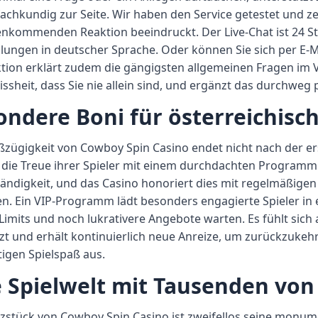
fachkundig zur Seite. Wir haben den Service getestet und z
nkommenden Reaktion beeindruckt. Der Live-Chat ist 24 S
ellungen in deutscher Sprache. Oder können Sie sich per E
tion erklärt zudem die gängigsten allgemeinen Fragen im Vo
ssheit, dass Sie nie allein sind, und ergänzt das durchweg 
ondere Boni für österreichisc
ßzügigkeit von Cowboy Spin Casino endet nicht nach der ers
 die Treue ihrer Spieler mit einem durchdachten Programm 
tändigkeit, und das Casino honoriert dies mit regelmäßigen 
en. Ein VIP-Programm lädt besonders engagierte Spieler in e
Limits und noch lukrativere Angebote warten. Es fühlt sich 
zt und erhält kontinuierlich neue Anreize, um zurückzukeh
tigen Spielspaß aus.
e Spielwelt mit Tausenden von 
zstück von Cowboy Spin Casino ist zweifellos seine monumen