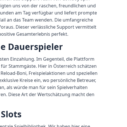
eigten uns von der raschen, freundlichen und
tunden am Tag verfügbar und liefert prompte
-Mail an das Team wenden. Die umfangreiche
raus. Dieser verlässliche Support vermittelt
positive Gesamterlebnis perfekt.
he Dauerspieler
ten Einzahlung. Im Gegenteil, die Plattform
für Stammgäste. Hier in Österreich schätzen
Reload-Boni, Freispielaktionen und speziellen
xklusive Kreise ein, wo persönliche Betreuer,
an, als würde man für sein Spielverhalten
ren. Diese Art der Wertschätzung macht den
Slots
tale Spielbibliothek. Wir haben hier eine