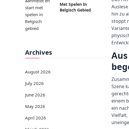
Met Spelen In
Auslese
Belgisch Gebied
hin zu a
stoppt n
Variant
physisc
Entwick
Archives
Aus
beg
August 2026
Zusamme
July 2026
Szene k
gerecht
June 2026
einem b
May 2026
ein nac
Vielfal
April 2026
uneinges