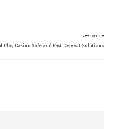
Next article
al Play Casino Safe and Fast Deposit Solutions