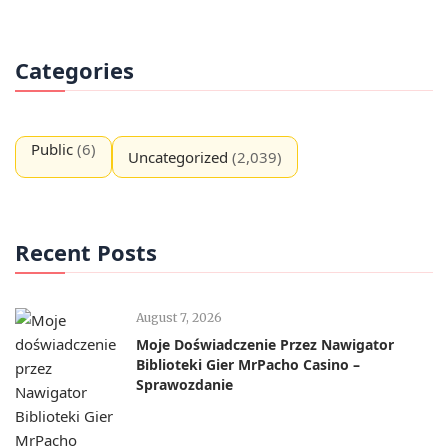
Categories
Public
(6)
Uncategorized
(2,039)
Recent Posts
August 7, 2026
Moje Doświadczenie Przez Nawigator
Biblioteki Gier MrPacho Casino –
Sprawozdanie