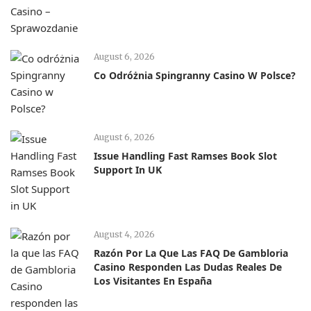
August 6, 2026
Co Odróżnia Spingranny Casino W Polsce?
August 6, 2026
Issue Handling Fast Ramses Book Slot
Support In UK
August 4, 2026
Razón Por La Que Las FAQ De Gambloria
Casino Responden Las Dudas Reales De
Los Visitantes En España