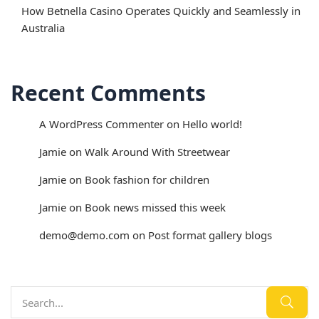
How Betnella Casino Operates Quickly and Seamlessly in
Australia
Recent Comments
A WordPress Commenter
on
Hello world!
Jamie
on
Walk Around With Streetwear
Jamie
on
Book fashion for children
Jamie
on
Book news missed this week
demo@demo.com
on
Post format gallery blogs