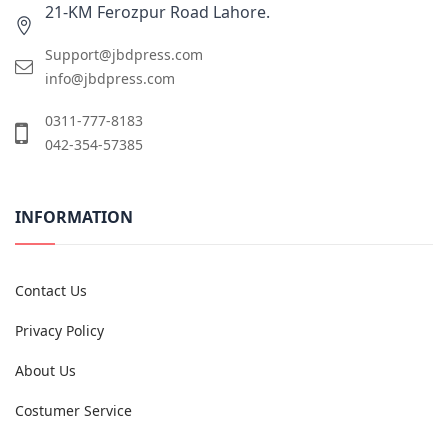
21-KM Ferozpur Road Lahore.
Support@jbdpress.com
info@jbdpress.com
0311-777-8183
042-354-57385
INFORMATION
Contact Us
Privacy Policy
About Us
Costumer Service