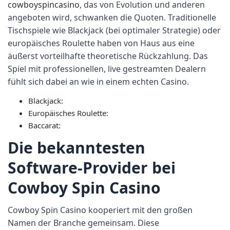
cowboyspincasino
, das von Evolution und anderen
angeboten wird, schwanken die Quoten. Traditionelle
Tischspiele wie Blackjack (bei optimaler Strategie) oder
europäisches Roulette haben von Haus aus eine
äußerst vorteilhafte theoretische Rückzahlung. Das
Spiel mit professionellen, live gestreamten Dealern
fühlt sich dabei an wie in einem echten Casino.
Blackjack:
Europäisches Roulette:
Baccarat:
Die bekanntesten
Software-Provider bei
Cowboy Spin Casino
Cowboy Spin Casino kooperiert mit den großen
Namen der Branche gemeinsam. Diese