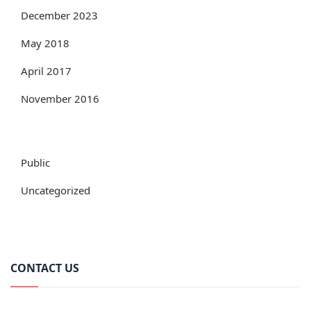
December 2023
May 2018
April 2017
November 2016
Public
Uncategorized
CONTACT US