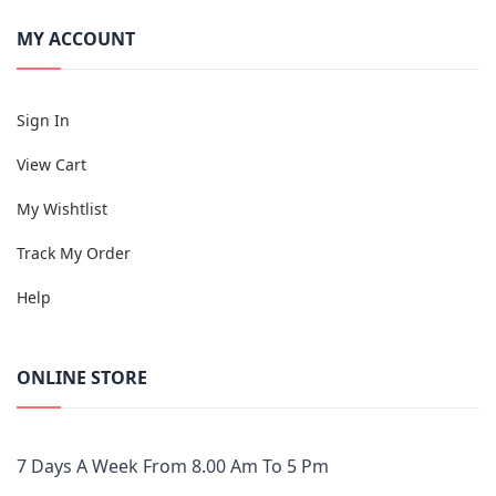
MY ACCOUNT
Sign In
View Cart
My Wishtlist
Track My Order
Help
ONLINE STORE
7 Days A Week From 8.00 Am To 5 Pm