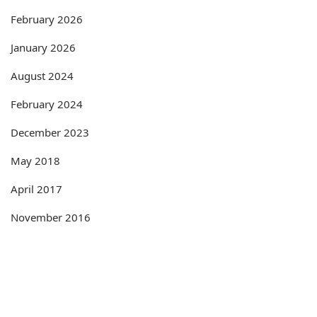
February 2026
January 2026
August 2024
February 2024
December 2023
May 2018
April 2017
November 2016