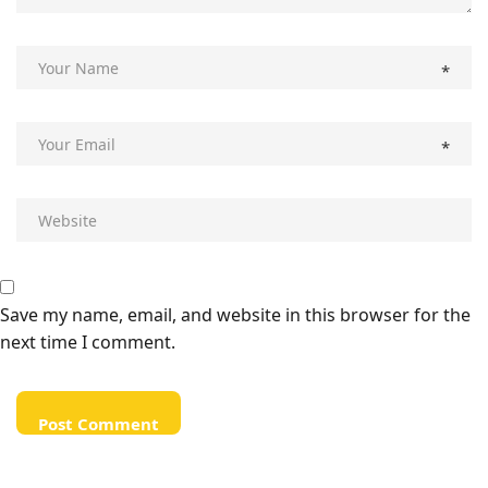
*
*
Save my name, email, and website in this browser for the
next time I comment.