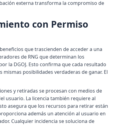
robación externa transforma la compromiso de
imiento con Permiso
beneficios que trascienden de acceder a una
generadores de RNG que determinan los
por la DGOJ. Esto confirma que cada resultado
as mismas posibilidades verdaderas de ganar. El
ciones y retiradas se procesan con medios de
el usuario. La licencia también requiere al
 Esto asegura que los recursos para retirar están
 proporciona además un atención al usuario en
dor. Cualquier incidencia se soluciona de