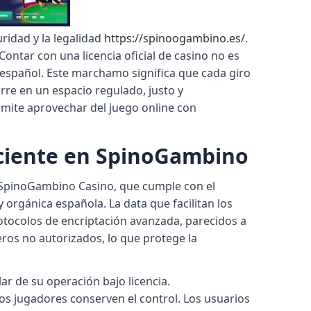
ridad y la legalidad
https://spinoogambino.es/
.
ontar con una licencia oficial de casino no es
 español. Este marchamo significa que cada giro
rre en un espacio regulado, justo y
ermite aprovechar del juego online con
sciente en SpinoGambino
 SpinoGambino Casino, que cumple con el
 orgánica española. La data que facilitan los
rotocolos de encriptación avanzada, parecidos a
eros no autorizados, lo que protege la
r de su operación bajo licencia.
s jugadores conserven el control. Los usuarios