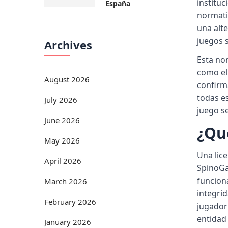
instituc
España
normati
una alt
juegos s
Archives
Esta no
como el 
August 2026
confirm
todas e
July 2026
juego se
June 2026
¿Qu
May 2026
Una lic
April 2026
SpinoGa
funciona
March 2026
integrid
February 2026
jugador
entidad
January 2026