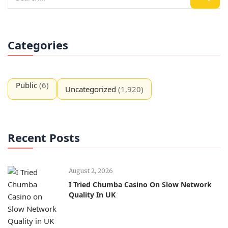
Categories
Public
(6)
Uncategorized
(1,920)
Recent Posts
August 2, 2026
I Tried Chumba Casino On Slow Network
Quality In UK