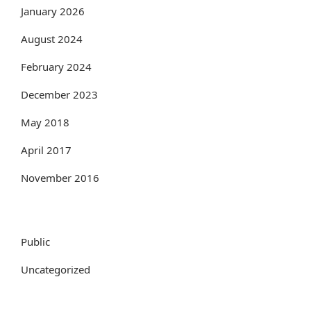
January 2026
August 2024
February 2024
December 2023
May 2018
April 2017
November 2016
Public
Uncategorized