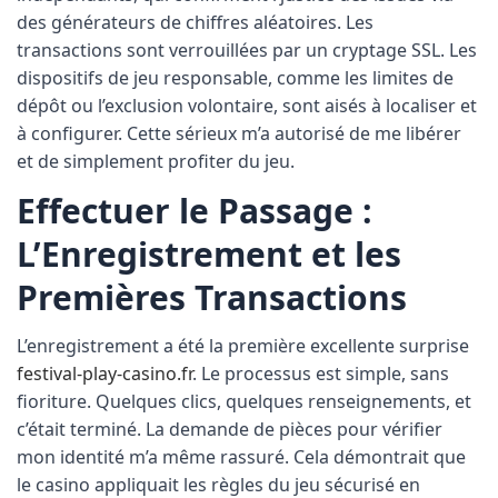
des générateurs de chiffres aléatoires. Les
transactions sont verrouillées par un cryptage SSL. Les
dispositifs de jeu responsable, comme les limites de
dépôt ou l’exclusion volontaire, sont aisés à localiser et
à configurer. Cette sérieux m’a autorisé de me libérer
et de simplement profiter du jeu.
Effectuer le Passage :
L’Enregistrement et les
Premières Transactions
L’enregistrement a été la première excellente surprise
festival-play-casino.fr
. Le processus est simple, sans
fioriture. Quelques clics, quelques renseignements, et
c’était terminé. La demande de pièces pour vérifier
mon identité m’a même rassuré. Cela démontrait que
le casino appliquait les règles du jeu sécurisé en