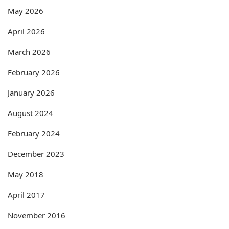
May 2026
April 2026
March 2026
February 2026
January 2026
August 2024
February 2024
December 2023
May 2018
April 2017
November 2016