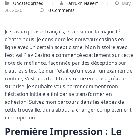
Uncategorized
Farrukh Naeem
May
26, 2026
0
Comments
Je suis un joueur français, et ainsi que la majorité
d’entre nous, je considère les nouveaux casinos en
ligne avec un certain scepticisme. Mon histoire avec
Festival Play Casino a commencé exactement sur cette
note de méfiance, façonnée par des déceptions sur
d’autres sites. Ce qui n’était qu’un essai, un examen de
routine, s’est pourtant transformé en une agréable
surprise. Je souhaite vous narrer comment mon
hésitation initiale a fini par se transformer en
adhésion. Suivez mon parcours dans les étapes de
cette trouvaille, qui a abouti à changer complètement
mon opinion.
Première Impression : Le