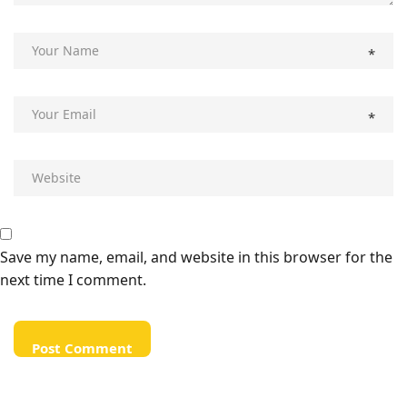
*
*
Save my name, email, and website in this browser for the
next time I comment.