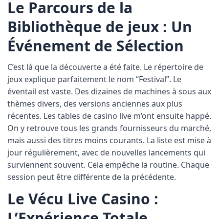
Le Parcours de la
Bibliothèque de jeux : Un
Événement de Sélection
C’est là que la découverte a été faite. Le répertoire de
jeux explique parfaitement le nom “Festival”. Le
éventail est vaste. Des dizaines de machines à sous aux
thèmes divers, des versions anciennes aux plus
récentes. Les tables de casino live m’ont ensuite happé.
On y retrouve tous les grands fournisseurs du marché,
mais aussi des titres moins courants. La liste est mise à
jour régulièrement, avec de nouvelles lancements qui
surviennent souvent. Cela empêche la routine. Chaque
session peut être différente de la précédente.
Le Vécu Live Casino :
L’Expérience Totale