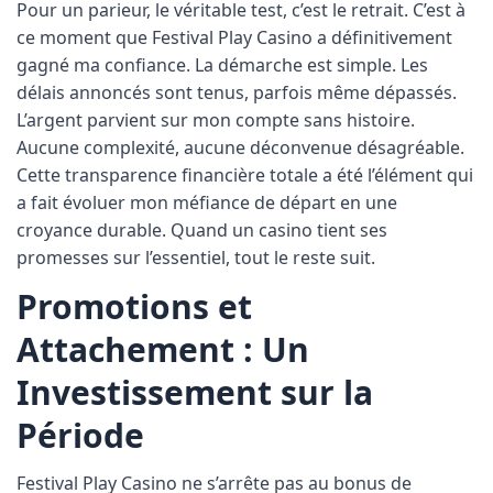
Pour un parieur, le véritable test, c’est le retrait. C’est à
ce moment que Festival Play Casino a définitivement
gagné ma confiance. La démarche est simple. Les
délais annoncés sont tenus, parfois même dépassés.
L’argent parvient sur mon compte sans histoire.
Aucune complexité, aucune déconvenue désagréable.
Cette transparence financière totale a été l’élément qui
a fait évoluer mon méfiance de départ en une
croyance durable. Quand un casino tient ses
promesses sur l’essentiel, tout le reste suit.
Promotions et
Attachement : Un
Investissement sur la
Période
Festival Play Casino ne s’arrête pas au bonus de