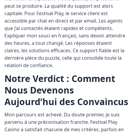
peut se produire. La qualité du support est alors
capitale. Pour Festival Play, le service client est
accessible par chat en direct et par email. Les agents
que j’ai contactés étaient rapides et compétents.
Expliquer mon souci en français, sans devoir attendre
des heures, a tout changé. Les réponses étaient
claires, les solutions efficaces. Ce support fiable est la
dernière pièce du puzzle, celle qui consolide toute la
relation de confiance.
Notre Verdict : Comment
Nous Devenons
Aujourd’hui des Convaincus
Mon parcours est achevé. Du doute premier, je suis
parvenu à une préconisation franche. Festival Play
Casino a satisfait chacune de mes critères, parfois en