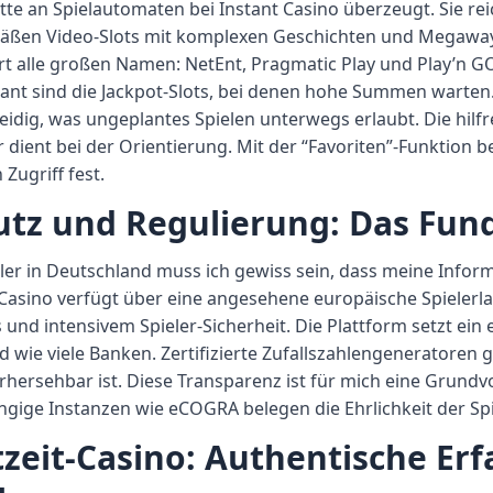
tte an Spielautomaten bei Instant Casino überzeugt. Sie rei
äßen Video-Slots mit komplexen Geschichten und Megaways-
rt alle großen Namen: NetEnt, Pragmatic Play und Play’n GO
sant sind die Jackpot-Slots, bei denen hohe Summen warten
idig, was ungeplantes Spielen unterwegs erlaubt. Die hilfr
 dient bei der Orientierung. Mit der “Favoriten”-Funktion b
 Zugriff fest.
utz und Regulierung: Das Fun
eler in Deutschland muss ich gewiss sein, dass meine Inform
 Casino verfügt über eine angesehene europäische Spielerla
 und intensivem Spieler-Sicherheit. Die Plattform setzt ein
 wie viele Banken. Zertifizierte Zufallszahlengeneratoren g
orhersehbar ist. Diese Transparenz ist für mich eine Grun
gige Instanzen wie eCOGRA belegen die Ehrlichkeit der S
tzeit-Casino: Authentische Er