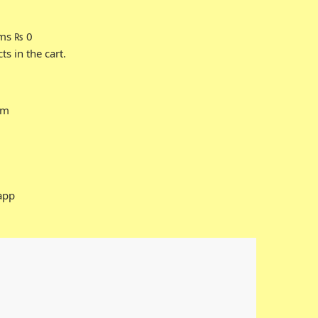
ems
₨
0
s in the cart.
rm
app