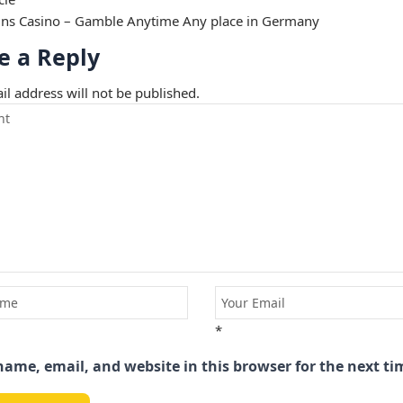
ins Casino – Gamble Anytime Any place in Germany
e a Reply
il address will not be published.
*
ame, email, and website in this browser for the next t