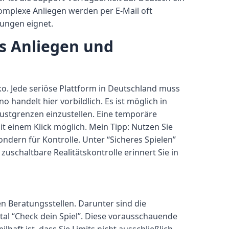
Komplexe Anliegen werden per E-Mail oft
sungen eignet.
s Anliegen und
ko. Jede seriöse Plattform in Deutschland muss
o handelt hier vorbildlich. Es ist möglich in
stgrenzen einzustellen. Eine temporäre
it einem Klick möglich. Mein Tipp: Nutzen Sie
ondern für Kontrolle. Unter “Sicheres Spielen”
 zuschaltbare Realitätskontrolle erinnert Sie in
en Beratungsstellen. Darunter sind die
tal “Check dein Spiel”. Diese vorausschauende