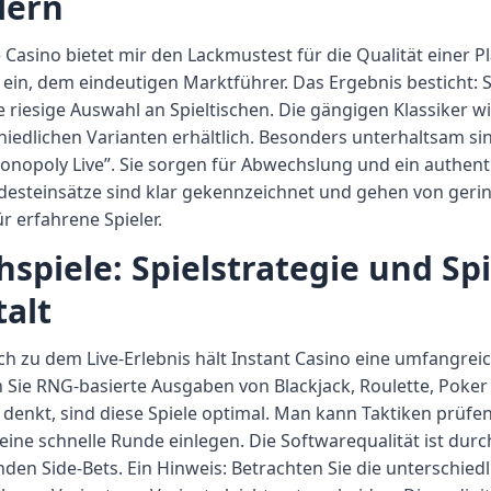
lern
 Casino bietet mir den Lackmustest für die Qualität einer Pl
ein, dem eindeutigen Marktführer. Das Ergebnis besticht: S
 riesige Auswahl an Spieltischen. Die gängigen Klassiker wi
hiedlichen Varianten erhältlich. Besonders unterhaltsam si
onopoly Live”. Sie sorgen für Abwechslung und ein authent
desteinsätze sind klar gekennzeichnet und gehen von gerin
ür erfahrene Spieler.
hspiele: Spielstrategie und Spi
talt
ch zu dem Live-Erlebnis hält Instant Casino eine umfangreich
n Sie RNG-basierte Ausgaben von Blackjack, Roulette, Poker 
 denkt, sind diese Spiele optimal. Man kann Taktiken prüfen
eine schnelle Runde einlegen. Die Softwarequalität ist durc
den Side-Bets. Ein Hinweis: Betrachten Sie die unterschiedl