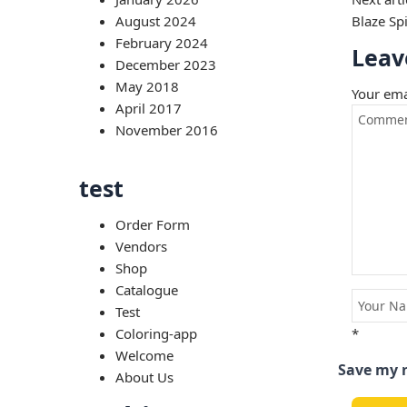
August 2024
Blaze Sp
February 2024
Leav
December 2023
May 2018
Your ema
April 2017
November 2016
test
Order Form
Vendors
Shop
Catalogue
Test
Coloring-app
*
Welcome
Save my n
About Us