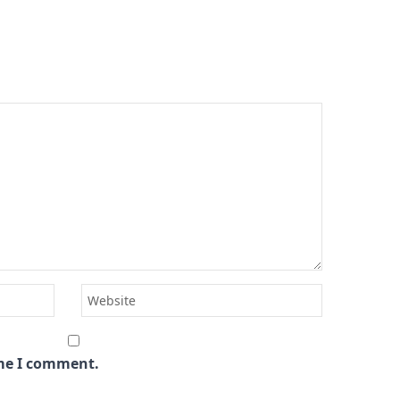
ime I comment.