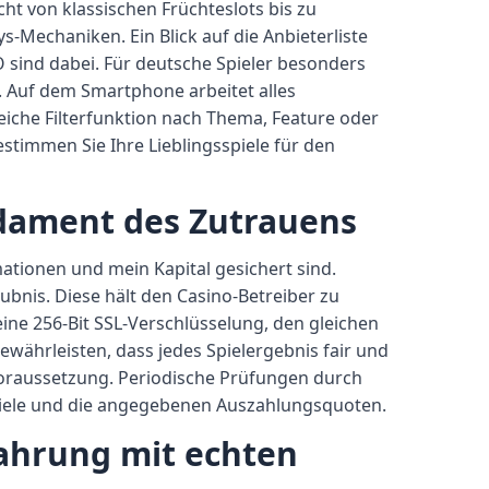
cht von klassischen Früchteslots bis zu
Mechaniken. Ein Blick auf die Anbieterliste
 sind dabei. Für deutsche Spieler besonders
. Auf dem Smartphone arbeitet alles
eiche Filterfunktion nach Thema, Feature oder
estimmen Sie Ihre Lieblingsspiele für den
dament des Zutrauens
ationen und mein Kapital gesichert sind.
ubnis. Diese hält den Casino-Betreiber zu
 eine 256-Bit SSL-Verschlüsselung, den gleichen
ewährleisten, dass jedes Spielergebnis fair und
dvoraussetzung. Periodische Prüfungen durch
piele und die angegebenen Auszahlungsquoten.
fahrung mit echten