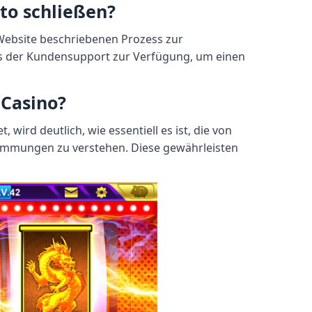
to schließen?
 Website beschriebenen Prozess zur
ns der Kundensupport zur Verfügung, um einen
 Casino?
 wird deutlich, wie essentiell es ist, die von
immungen zu verstehen. Diese gewährleisten