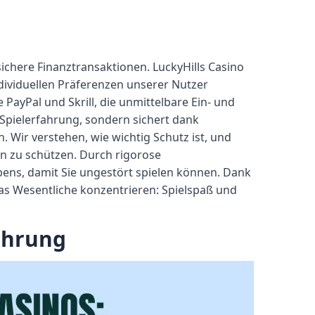
ichere Finanztransaktionen. LuckyHills Casino
dividuellen Präferenzen unserer Nutzer
ayPal und Skrill, die unmittelbare Ein- und
s Spielerfahrung, sondern sichert dank
 Wir verstehen, wie wichtig Schutz ist, und
en zu schützen. Durch rigorose
ens, damit Sie ungestört spielen können. Dank
as Wesentliche konzentrieren: Spielspaß und
ahrung