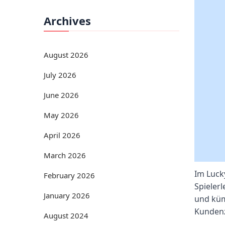
Archives
August 2026
July 2026
June 2026
May 2026
April 2026
March 2026
Im Luck
February 2026
Spieler
January 2026
und küm
Kundenzu
August 2024