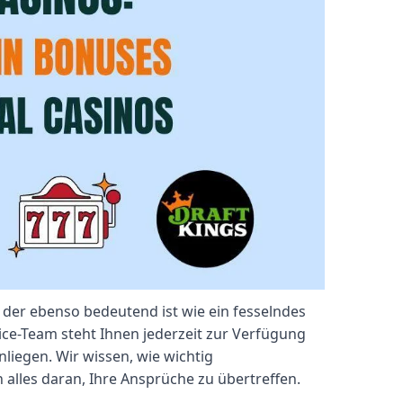
, der ebenso bedeutend ist wie ein fesselndes
ce-Team steht Ihnen jederzeit zur Verfügung
iegen. Wir wissen, wie wichtig
n alles daran, Ihre Ansprüche zu übertreffen.