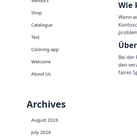
Vendors
Wie 
Shop
Wenn wi
Kontosc
Catalogue
problem
Test
Über
Coloring-app
Bei der 
Welcome
den ver
faires S
About Us
Archives
August 2026
July 2026