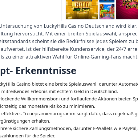
Untersuchung von LuckyHills Casino Deutschland wird klar, d
ltung hervorsticht. Mit einer breiten Spielauswahl, anspr
itsstandards scheint sie die Bedürfnisse jedes Spielers zu 
 aufwertet, ist der hilfsbereite Kundenservice, der 24/7 err
lls zu einer attraktiven Wahl für Online-Gaming-Fans macht
pt- Erkenntnisse
kyHills Casino bietet eine breite Spielauswahl, darunter Automate
n mitreißendes Erlebnis mit echtem Geld in Deutschland.
rlockende Willkommensboni und fortlaufende Aktionen bieten Spie
eichzeitig das monetäre Risiko zu minimieren.
n effektives Treueprämienprogramm sorgt dafür, dass regelmäßig
rgünstigungen erhalten.
hrere sichere Zahlungsmethoden, darunter E-Wallets wie PayPal,
zahlungen für die Spieler.