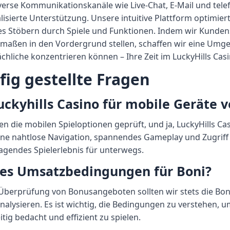
verse Kommunikationskanäle wie Live-Chat, E-Mail und tele
isierte Unterstützung. Unsere intuitive Plattform optimiert
es Stöbern durch Spiele und Funktionen. Indem wir Kunden
rmaßen in den Vordergrund stellen, schaffen wir eine Umgeb
chliche konzentrieren können – Ihre Zeit im LuckyHills Cas
fig gestellte Fragen
Luckyhills Casino für mobile Geräte 
n die mobilen Spieloptionen geprüft, und ja, LuckyHills Cas
eine nahtlose Navigation, spannendes Gameplay und Zugriff 
agendes Spielerlebnis für unterwegs.
 es Umsatzbedingungen für Boni?
 Überprüfung von Bonusangeboten sollten wir stets die B
nalysieren. Es ist wichtig, die Bedingungen zu verstehen,
itig bedacht und effizient zu spielen.