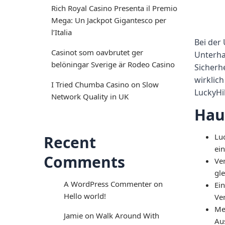
Rich Royal Casino Presenta il Premio
Mega: Un Jackpot Gigantesco per
l’Italia
Bei der 
Casinot som oavbrutet ger
Unterha
belöningar Sverige är Rodeo Casino
Sicherhe
wirklich
I Tried Chumba Casino on Slow
LuckyHi
Network Quality in UK
Hau
Luc
Recent
ei
Comments
Ve
gl
A WordPress Commenter
on
Ei
Hello world!
Ve
Me
Jamie
on
Walk Around With
Aus