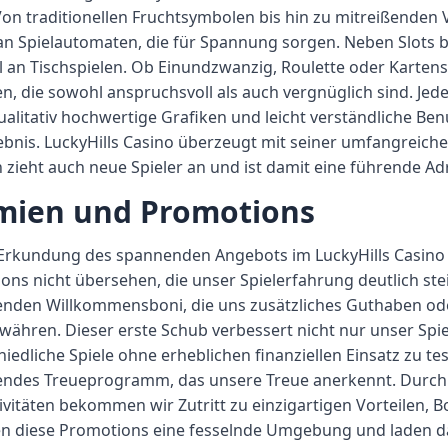
Von traditionellen Fruchtsymbolen bis hin zu mitreißenden 
t an Spielautomaten, die für Spannung sorgen. Neben Slots 
 an Tischspielen. Ob Einundzwanzig, Roulette oder Kartensp
en, die sowohl anspruchsvoll als auch vergnüglich sind. Jed
ualitativ hochwertige Grafiken und leicht verständliche Be
ebnis. LuckyHills Casino überzeugt mit seiner umfangreichen
 zieht auch neue Spieler an und ist damit eine führende Ad
mien und Promotions
 Erkundung des spannenden Angebots im LuckyHills Casino s
ons nicht übersehen, die unser Spielerfahrung deutlich ste
enden Willkommensboni, die uns zusätzliches Guthaben ode
ewähren. Dieser erste Schub verbessert nicht nur unser Spi
iedliche Spiele ohne erheblichen finanziellen Einsatz zu test
endes Treueprogramm, das unsere Treue anerkennt. Durch
ivitäten bekommen wir Zutritt zu einzigartigen Vorteilen, B
n diese Promotions eine fesselnde Umgebung und laden dazu