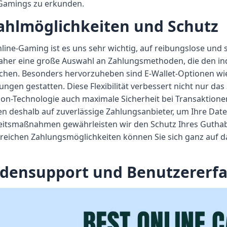
Gamings zu erkunden.
ahlmöglichkeiten und Schutz
line-Gaming ist es uns sehr wichtig, auf reibungslose und s
daher eine große Auswahl an Zahlungsmethoden, die den in
chen. Besonders hervorzuheben sind E-Wallet-Optionen wie P
ngen gestatten. Diese Flexibilität verbessert nicht nur da
ion-Technologie auch maximale Sicherheit bei Transaktionen.
en deshalb auf zuverlässige Zahlungsanbieter, um Ihre Dat
eitsmaßnahmen gewährleisten wir den Schutz Ihres Guthab
lreichen Zahlungsmöglichkeiten können Sie sich ganz auf d
densupport und Benutzererf