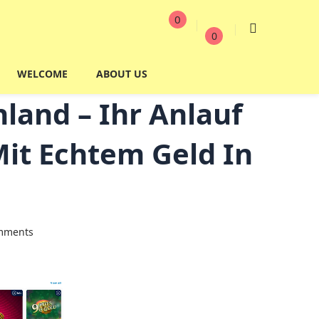
0
0
WELCOME
ABOUT US
land – Ihr Anlauf
it Echtem Geld In
ments