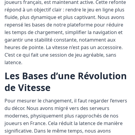
joueurs français, est maintenant active. Cette refonte
répond à un objectif clair : rendre le jeu en ligne plus
fluide, plus dynamique et plus captivant. Nous avons
repensé les bases de notre plateforme pour réduire
les temps de chargement, simplifier la navigation et
garantir une stabilité constante, notamment aux
heures de pointe. La vitesse n’est pas un accessoire.
C’est ce qui fait une session de jeu agréable, sans
latence.
Les Bases d’une Révolution
de Vitesse
Pour mesurer le changement, il faut regarder l’envers
du décor. Nous avons migré vers des serveurs
modernes, physiquement plus rapprochés de nos
joueurs en France. Cela réduit la latence de manière
significative. Dans le même temps, nous avons