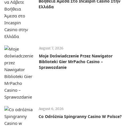
Βοήθεια Άμεσα Στο Incaspin Casino Στην
Ελλάδα
August 7, 2026
Moje Doświadczenie Przez Nawigator
Biblioteki Gier MrPacho Casino –
Sprawozdanie
August 6, 2026
Co Odróżnia Spingranny Casino W Polsce?