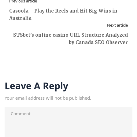
Previous article
Casoola – Play the Reels and Hit Big Wins in
Australia
Next article
STSbet’s online casino URL Structure Analyzed
by Canada SEO Observer
Leave A Reply
Your email address will not be published.