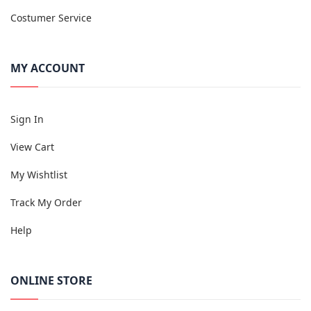
Costumer Service
MY ACCOUNT
Sign In
View Cart
My Wishtlist
Track My Order
Help
ONLINE STORE