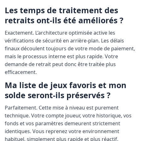
Les temps de traitement des
retraits ont-ils été améliorés ?
Exactement. L’architecture optimisée active les
vérifications de sécurité en arrière-plan. Les délais
finaux découlent toujours de votre mode de paiement,
mais le processus interne est plus rapide. Votre
demande de retrait peut donc être traitée plus
efficacement.
Ma liste de jeux favoris et mon
solde seront-ils préservés ?
Parfaitement. Cette mise à niveau est purement
technique. Votre compte joueur, votre historique, vos
fonds et vos paramètres demeurent strictement
identiques. Vous reprenez votre environnement
habituel, simplement plus rapide et plus réactif.