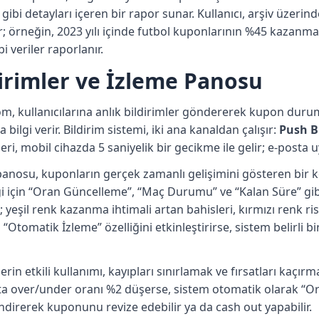
 gibi detayları içeren bir rapor sunar. Kullanıcı, arşiv üzer
ir; örneğin, 2023 yılı içinde futbol kuponlarının %45 kazan
bi veriler raporlanır.
dirimler ve İzleme Panosu
m, kullanıcılarına anlık bildirimler göndererek kupon durum
 bilgi verir. Bildirim sistemi, iki ana kanaldan çalışır:
Push Bi
leri, mobil cihazda 5 saniyelik bir gecikme ile gelir; e‑posta u
panosu, kuponların gerçek zamanlı gelişimini gösteren bir k
 için “Oran Güncelleme”, “Maç Durumu” ve “Kalan Süre” gibi 
 yeşil renk kazanma ihtimali artan bahisleri, kırmızı renk ri
ı “Otomatik İzleme” özelliğini etkinleştirirse, sistem belirli 
lerin etkili kullanımı, kayıpları sınırlamak ve fırsatları kaçı
ta over/under oranı %2 düşerse, sistem otomatik olarak “Ora
direrek kuponunu revize edebilir ya da cash out yapabilir.