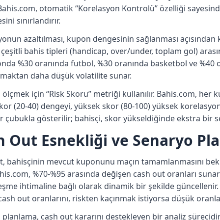
 Bahis.com, otomatik “Korelasyon Kontrolü” özelliği sayesind
ini sınırlandırır.
onun azaltılması, kupon dengesinin sağlanması açısından kriti
e çeşitli bahis tipleri (handicap, over/under, toplam gol) aras
onda %30 oranında futbol, %30 oranında basketbol ve %40 or
maktan daha düşük volatilite sunar.
ölçmek için “Risk Skoru” metriği kullanılır. Bahis.com, her k
kor (20‑40) dengeyi, yüksek skor (80‑100) yüksek korelasyo
ir çubukla gösterilir; bahisçi, skor yükseldiğinde ekstra bir 
h Out Esnekliği ve Senaryo Pl
t, bahisçinin mevcut kuponunu maçın tamamlanmasını bekl
ahis.com, %70‑%95 arasında değişen cash out oranları sunar; 
şme ihtimaline bağlı olarak dinamik bir şekilde güncellenir. 
ash out oranlarını, riskten kaçınmak istiyorsa düşük oranları
planlama, cash out kararını destekleyen bir analiz sürecidir.