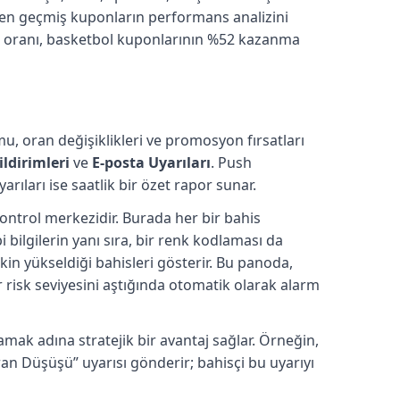
inden geçmiş kuponların performans analizini
ma oranı, basketbol kuponlarının %52 kazanma
u, oran değişiklikleri ve promosyon fırsatları
ldirimleri
ve
E‑posta Uyarıları
. Push
yarıları ise saatlik bir özet rapor sunar.
ontrol merkezidir. Burada her bir bahis
bilgilerin yanı sıra, bir renk kodlaması da
skin yükseldiği bahisleri gösterir. Bu panoda,
bir risk seviyesini aştığında otomatik olarak alarm
rmamak adına stratejik bir avantaj sağlar. Örneğin,
n Düşüşü” uyarısı gönderir; bahisçi bu uyarıyı