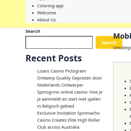
Coloring-app
Welcome
About Us
Search
Mobi
Search
Uncateg
Recent Posts
Lizaro Casino Pictogram
Ontwerp Quality Geprezen door
Nederlands Ontwerper
Spinogrino online casino: Hoe je
je aanmeldt en start met spelen
in Belgisch gebied
Exclusive Invitation Spinmacho
Casino Creates Elite High Roller
Club across Australia