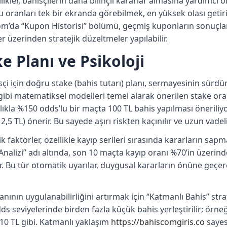
llikler, bahisçilerin daha bilinçli kararlar almasına yardımcı o
oranları tek bir ekranda görebilmek, en yüksek olası getiri
m’da “Kupon Historisi” bölümü, geçmiş kuponların sonuçların
er üzerinden stratejik düzeltmeler yapılabilir.
e Planı ve Psikoloji
sçi için doğru stake (bahis tutarı) planı, sermayesinin sürdür
 gibi matematiksel modelleri temel alarak önerilen stake ora
lıkla %150 odds’lu bir maçta 100 TL bahis yapılması öneriliyo
2,5 TL) önerir. Bu sayede aşırı riskten kaçınılır ve uzun vadeli g
ik faktörler, özellikle kayıp serileri sırasında kararların sa
alizi” adı altında, son 10 maçta kayıp oranı %70’in üzerindey
. Bu tür otomatik uyarılar, duygusal kararların önüne geçer
anının uygulanabilirliğini artırmak için “Katmanlı Bahis” stra
dds seviyelerinde birden fazla küçük bahis yerleştirilir; örne
10 TL gibi. Katmanlı yaklaşım
https://bahiscomgiris.co
sayes