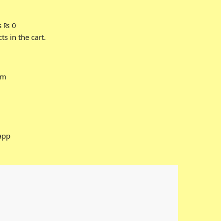
s
₨
0
s in the cart.
rm
app