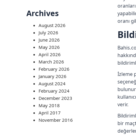
oranları
Archives
yapabil
oranı gi
August 2026
Bil
July 2026
June 2026
May 2026
Bahis.co
April 2026
hakkında
March 2026
bildirim
February 2026
İzleme 
January 2026
seçeneği
August 2024
bulunur;
February 2024
kullanıc
December 2023
verir.
May 2018
April 2017
Bildirim
November 2016
bir maç
değerlen