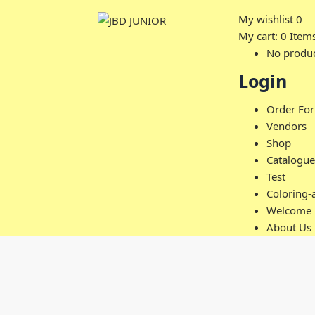
My wishlist
0
My cart:
0
Item
No product
Login
Order Fo
Vendors
Shop
Catalogue
Test
Coloring-
Welcome
About Us