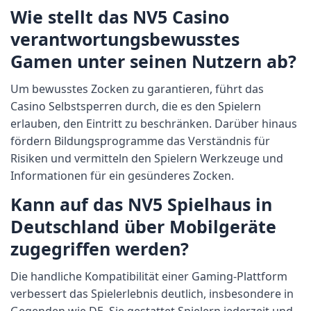
Wie stellt das NV5 Casino
verantwortungsbewusstes
Gamen unter seinen Nutzern ab?
Um bewusstes Zocken zu garantieren, führt das
Casino Selbstsperren durch, die es den Spielern
erlauben, den Eintritt zu beschränken. Darüber hinaus
fördern Bildungsprogramme das Verständnis für
Risiken und vermitteln den Spielern Werkzeuge und
Informationen für ein gesünderes Zocken.
Kann auf das NV5 Spielhaus in
Deutschland über Mobilgeräte
zugegriffen werden?
Die handliche Kompatibilität einer Gaming-Plattform
verbessert das Spielerlebnis deutlich, insbesondere in
Gegenden wie DE. Sie gestattet Spielern jederzeit und