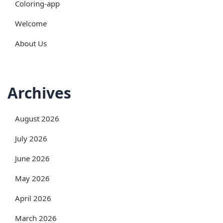
Coloring-app
Welcome
About Us
Archives
August 2026
July 2026
June 2026
May 2026
April 2026
March 2026