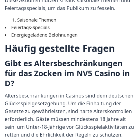
Diese Aktionen nutzen kreativ saisonale Themen und
Feiertagsspecials, um das Publikum zu fesseln.
Saisonale Themen
Feiertags-Specials
Energiegeladene Belohnungen
Häufig gestellte Fragen
Gibt es Altersbeschränkungen
für das Zocken im NV5 Casino in
D?
Altersbeschränkungen in Casinos sind dem deutschen
Glücksspielgesetzgebung. Um die Einhaltung der
Gesetze zu gewährleisten, sind harte Alterskontrollen
erforderlich. Gäste müssen mindestens 18 Jahre alt
sein, um Unter-18-Jährige vor Glücksspielaktivitäten zu
retten und die Ehrlichkeit der Regeln zu schützen.