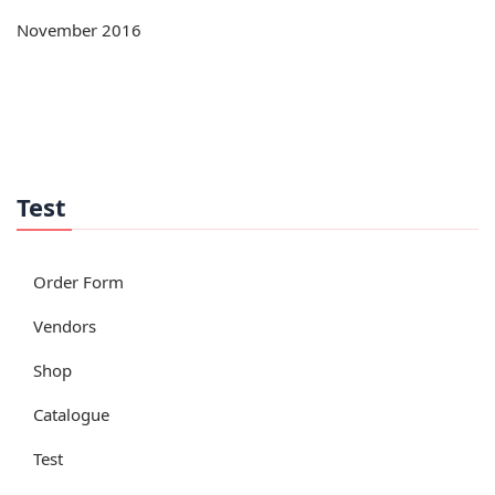
November 2016
Test
Order Form
Vendors
Shop
Catalogue
Test