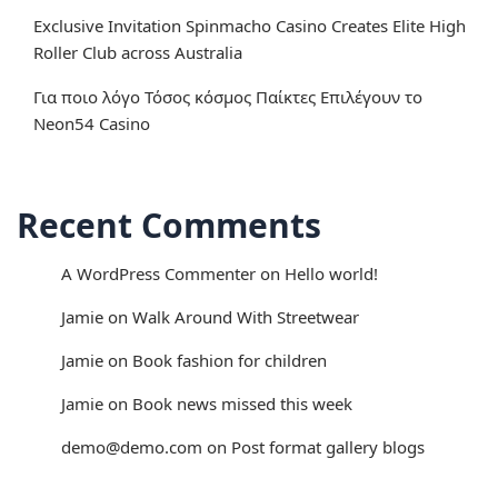
Exclusive Invitation Spinmacho Casino Creates Elite High
Roller Club across Australia
Για ποιο λόγο Τόσος κόσμος Παίκτες Επιλέγουν το
Neon54 Casino
Recent Comments
A WordPress Commenter
on
Hello world!
Jamie
on
Walk Around With Streetwear
Jamie
on
Book fashion for children
Jamie
on
Book news missed this week
demo@demo.com
on
Post format gallery blogs