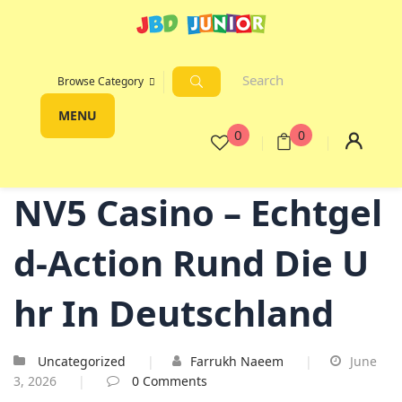
Browse Category
MENU
0
0
NV5 Casino – Echtgel
D-Action Rund Die U
Hr In Deutschland
Uncategorized
Farrukh Naeem
June
3, 2026
0
Comments