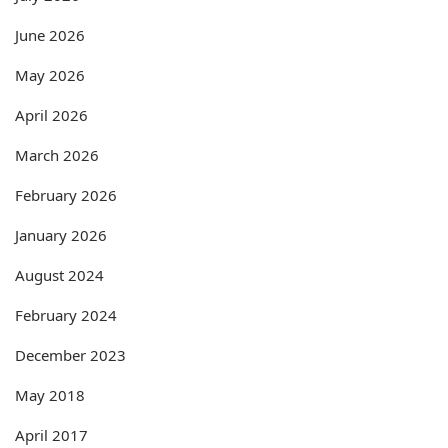
June 2026
May 2026
April 2026
March 2026
February 2026
January 2026
August 2024
February 2024
December 2023
May 2018
April 2017