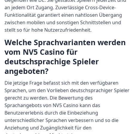
an jedem Ort Zugang. Zuverlässige Cross-Device-
Funktionalität garantiert einen nahtlosen Übergang
zwischen mobilen und sonstigen Schnittstellen und
stellt so für hohe Nutzerzufriedenheit.
Welche Sprachvarianten werden
vom NV5 Casino für
deutschsprachige Spieler
angeboten?
Die jetzige Frage befasst sich mit den verfügbaren
Sprachen, um den Vorlieben deutschsprachiger Spieler
gerecht zu werden. Die Bewertung des
Sprachangebots von NV5 Casino kann das
Benutzererlebnis durch die Einbeziehung
unterschiedlicher Sprachen verbessern und so die
Anziehung und Zugänglichkeit für den