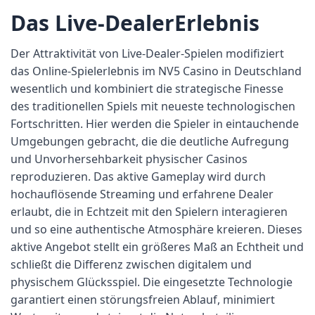
Das Live-DealerErlebnis
Der Attraktivität von Live-Dealer-Spielen modifiziert
das Online-Spielerlebnis im NV5 Casino in Deutschland
wesentlich und kombiniert die strategische Finesse
des traditionellen Spiels mit neueste technologischen
Fortschritten. Hier werden die Spieler in eintauchende
Umgebungen gebracht, die die deutliche Aufregung
und Unvorhersehbarkeit physischer Casinos
reproduzieren. Das aktive Gameplay wird durch
hochauflösende Streaming und erfahrene Dealer
erlaubt, die in Echtzeit mit den Spielern interagieren
und so eine authentische Atmosphäre kreieren. Dieses
aktive Angebot stellt ein größeres Maß an Echtheit und
schließt die Differenz zwischen digitalem und
physischem Glücksspiel. Die eingesetzte Technologie
garantiert einen störungsfreien Ablauf, minimiert