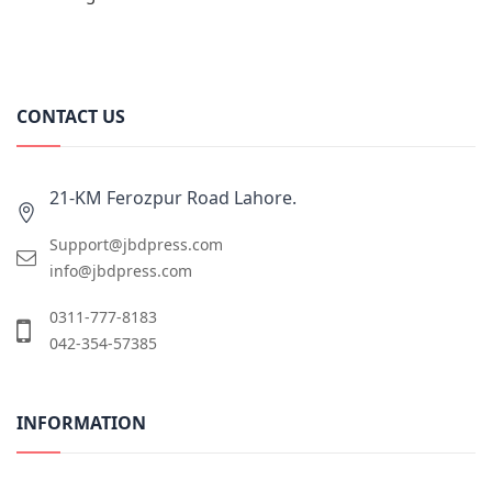
CONTACT US
21-KM Ferozpur Road Lahore.
Support@jbdpress.com
info@jbdpress.com
0311-777-8183
042-354-57385
INFORMATION