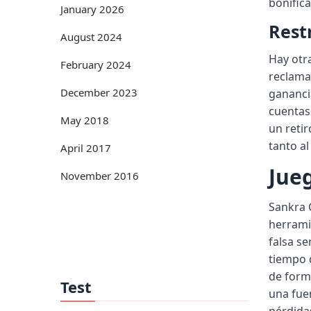
bonifica
January 2026
Rest
August 2024
Hay otr
February 2024
reclama
December 2023
gananci
cuentas 
May 2018
un reti
tanto al
April 2017
Jue
November 2016
Sankra 
herrami
falsa se
tiempo 
de form
Test
una fuen