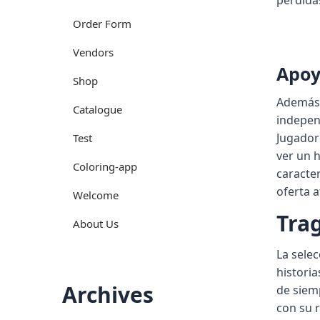
pérdidas
Order Form
Vendors
Apoy
Shop
Además 
Catalogue
indepen
Jugador
Test
ver un h
Coloring-app
caracte
oferta 
Welcome
Tra
About Us
La selec
historia
Archives
de siem
con su 