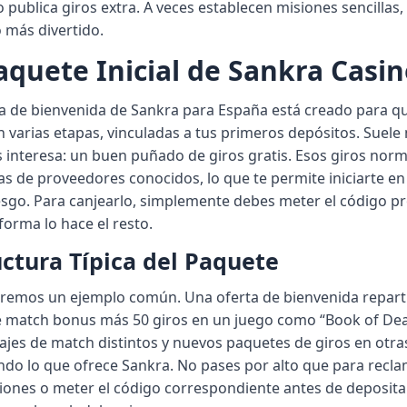
o publica giros extra. A veces establecen misiones sencilla
 más divertido.
aquete Inicial de Sankra Casin
ta de bienvenida de Sankra para España está creado para qu
n varias etapas, vinculadas a tus primeros depósitos. Suel
 interesa: un buen puñado de giros gratis. Esos giros nor
as de proveedores conocidos, lo que te permite iniciarte e
esgo. Para canjearlo, simplemente debes meter el código pr
forma lo hace el resto.
uctura Típica del Paquete
remos un ejemplo común. Una oferta de bienvenida repartid
 match bonus más 50 giros en un juego como “Book of Dead
ajes de match distintos y nuevos paquetes de giros en otra
do lo que ofrece Sankra. No pases por alto que para reclam
ones o meter el código correspondiente antes de depositar