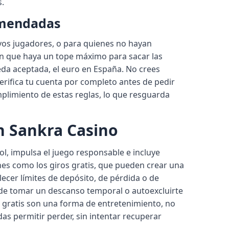
s.
omendadas
evos jugadores, o para quienes no hayan
n que haya un tope máximo para sacar las
da aceptada, el euro en España. No crees
verifica tu cuenta por completo antes de pedir
mplimiento de estas reglas, lo que resguarda
n Sankra Casino
, impulsa el juego responsable e incluye
es como los giros gratis, que pueden crear una
lecer límites de depósito, de pérdida o de
 de tomar un descanso temporal o autoexcluirte
 gratis son una forma de entretenimiento, no
as permitir perder, sin intentar recuperar