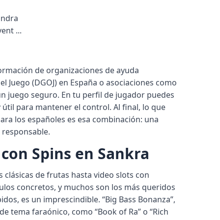
nformación de organizaciones de ayuda
del Juego (DGOJ) en España o asociaciones como
n juego seguro. En tu perfil de jugador puedes
útil para mantener el control. Al final, lo que
para los españoles es esa combinación: una
o responsable.
 con Spins en Sankra
 clásicas de frutas hasta video slots con
ítulos concretos, y muchos son los más queridos
idos, es un imprescindible. “Big Bass Bonanza”,
 de tema faraónico, como “Book of Ra” o “Rich