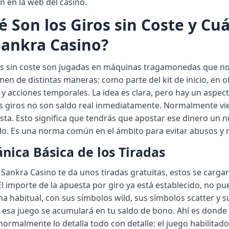
n en la web del casino.
 Son los Giros sin Coste y Cu
Sankra Casino?
os sin coste son jugadas en máquinas tragamonedas que no
nen de distintas maneras: como parte del kit de inicio, en 
 y acciones temporales. La idea es clara, pero hay un aspec
s giros no son saldo real inmediatamente. Normalmente vi
sta. Esto significa que tendrás que apostar ese dinero un
arlo. Es una norma común en el ámbito para evitar abusos y 
nica Básica de los Tiradas
ankra Casino te da unos tiradas gratuitas, estos se cargan 
El importe de la apuesta por giro ya está establecido, no p
a habitual, con sus símbolos wild, sus símbolos scatter y 
 esa juego se acumulará en tu saldo de bono. Ahí es donde 
ormalmente lo detalla todo con detalle: el juego habilitado, 