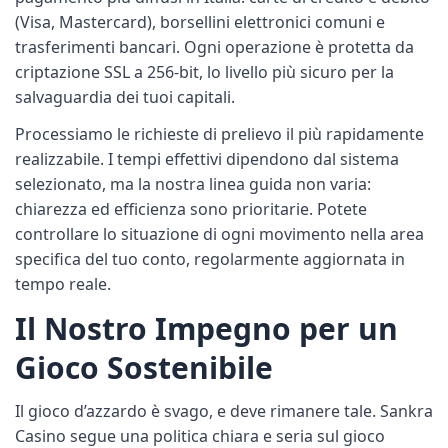
(Visa, Mastercard), borsellini elettronici comuni e
trasferimenti bancari. Ogni operazione è protetta da
criptazione SSL a 256-bit, lo livello più sicuro per la
salvaguardia dei tuoi capitali.
Processiamo le richieste di prelievo il più rapidamente
realizzabile. I tempi effettivi dipendono dal sistema
selezionato, ma la nostra linea guida non varia:
chiarezza ed efficienza sono prioritarie. Potete
controllare lo situazione di ogni movimento nella area
specifica del tuo conto, regolarmente aggiornata in
tempo reale.
Il Nostro Impegno per un
Gioco Sostenibile
Il gioco d’azzardo è svago, e deve rimanere tale. Sankra
Casino segue una politica chiara e seria sul gioco