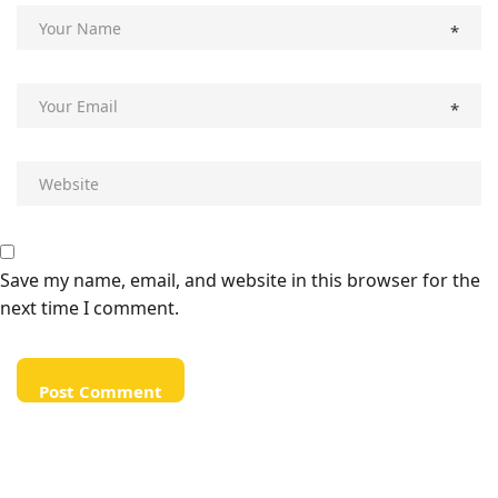
*
*
Save my name, email, and website in this browser for the
next time I comment.