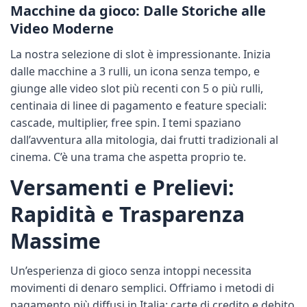
Macchine da gioco: Dalle Storiche alle
Video Moderne
La nostra selezione di slot è impressionante. Inizia
dalle macchine a 3 rulli, un icona senza tempo, e
giunge alle video slot più recenti con 5 o più rulli,
centinaia di linee di pagamento e feature speciali:
cascade, multiplier, free spin. I temi spaziano
dall’avventura alla mitologia, dai frutti tradizionali al
cinema. C’è una trama che aspetta proprio te.
Versamenti e Prelievi:
Rapidità e Trasparenza
Massime
Un’esperienza di gioco senza intoppi necessita
movimenti di denaro semplici. Offriamo i metodi di
pagamento più diffusi in Italia: carte di credito e debito