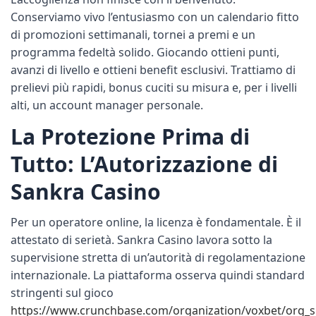
Conserviamo vivo l’entusiasmo con un calendario fitto
di promozioni settimanali, tornei a premi e un
programma fedeltà solido. Giocando ottieni punti,
avanzi di livello e ottieni benefit esclusivi. Trattiamo di
prelievi più rapidi, bonus cuciti su misura e, per i livelli
alti, un account manager personale.
La Protezione Prima di
Tutto: L’Autorizzazione di
Sankra Casino
Per un operatore online, la licenza è fondamentale. È il
attestato di serietà. Sankra Casino lavora sotto la
supervisione stretta di un’autorità di regolamentazione
internazionale. La piattaforma osserva quindi standard
stringenti sul gioco
https://www.crunchbase.com/organization/voxbet/org_si