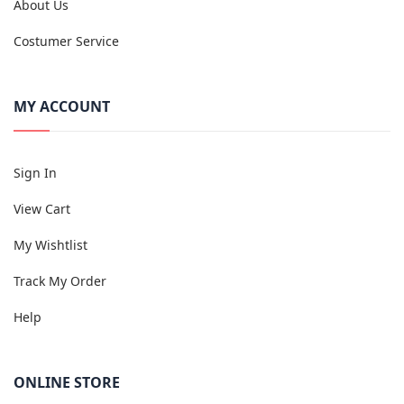
About Us
Costumer Service
MY ACCOUNT
Sign In
View Cart
My Wishtlist
Track My Order
Help
ONLINE STORE