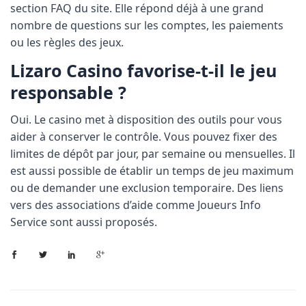
section FAQ du site. Elle répond déjà à une grand
nombre de questions sur les comptes, les paiements
ou les règles des jeux.
Lizaro Casino favorise-t-il le jeu
responsable ?
Oui. Le casino met à disposition des outils pour vous
aider à conserver le contrôle. Vous pouvez fixer des
limites de dépôt par jour, par semaine ou mensuelles. Il
est aussi possible de établir un temps de jeu maximum
ou de demander une exclusion temporaire. Des liens
vers des associations d’aide comme Joueurs Info
Service sont aussi proposés.