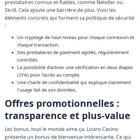
prestataires connus et fiables, comme Neteller ou
Skrill. Cela ajoute une barrière de plus. Voici les
éléments concrets qui forment sa politique de sécurité
:
Un cryptage de haut niveau pour chaque connexion et
chaque transaction.
Des prestataires de paiement agréés, régulièrement
contrôlés.
La possibilité d’activer une vérification en deux étapes
(2FA) pour l’accès au compte.
Une charte de confidentialité qui explique clairement
l’usage fait de vos données.
Offres promotionnelles :
transparence et plus-value
Les bonus, tout le monde aime ça. Lizaro Casino
présente un bonus de bienvenue intéressante. Ce qui