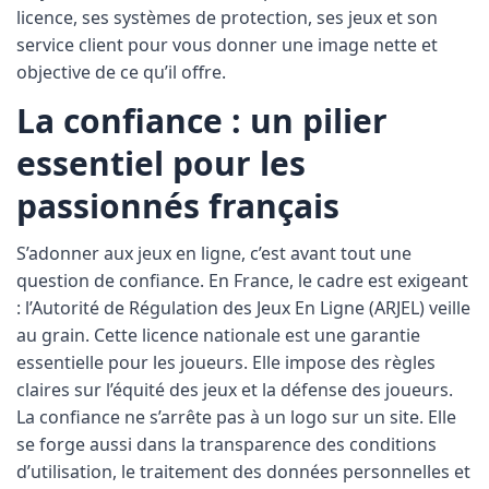
licence, ses systèmes de protection, ses jeux et son
service client pour vous donner une image nette et
objective de ce qu’il offre.
La confiance : un pilier
essentiel pour les
passionnés français
S’adonner aux jeux en ligne, c’est avant tout une
question de confiance. En France, le cadre est exigeant
: l’Autorité de Régulation des Jeux En Ligne (ARJEL) veille
au grain. Cette licence nationale est une garantie
essentielle pour les joueurs. Elle impose des règles
claires sur l’équité des jeux et la défense des joueurs.
La confiance ne s’arrête pas à un logo sur un site. Elle
se forge aussi dans la transparence des conditions
d’utilisation, le traitement des données personnelles et