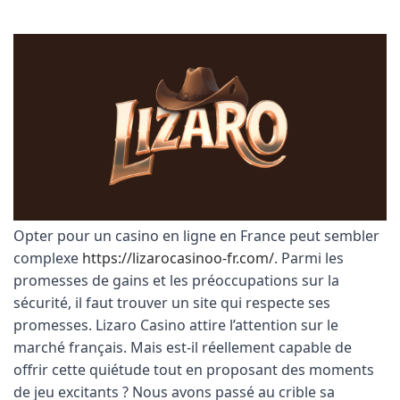
Opter pour un casino en ligne en France peut sembler
complexe
https://lizarocasinoo-fr.com/
. Parmi les
promesses de gains et les préoccupations sur la
sécurité, il faut trouver un site qui respecte ses
promesses. Lizaro Casino attire l’attention sur le
marché français. Mais est-il réellement capable de
offrir cette quiétude tout en proposant des moments
de jeu excitants ? Nous avons passé au crible sa