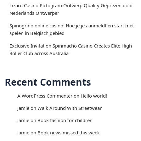
Lizaro Casino Pictogram Ontwerp Quality Geprezen door
Nederlands Ontwerper
Spinogrino online casino: Hoe je je aanmeldt en start met
spelen in Belgisch gebied
Exclusive Invitation Spinmacho Casino Creates Elite High
Roller Club across Australia
Recent Comments
A WordPress Commenter
on
Hello world!
Jamie
on
Walk Around With Streetwear
Jamie
on
Book fashion for children
Jamie
on
Book news missed this week