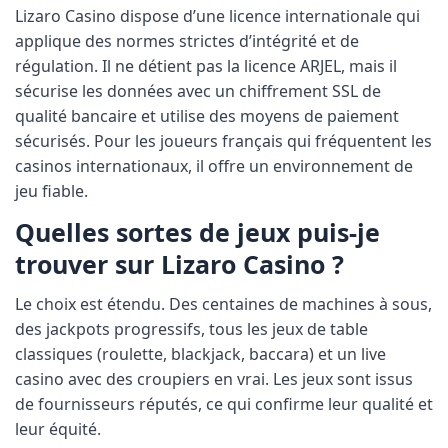
Lizaro Casino dispose d’une licence internationale qui
applique des normes strictes d’intégrité et de
régulation. Il ne détient pas la licence ARJEL, mais il
sécurise les données avec un chiffrement SSL de
qualité bancaire et utilise des moyens de paiement
sécurisés. Pour les joueurs français qui fréquentent les
casinos internationaux, il offre un environnement de
jeu fiable.
Quelles sortes de jeux puis-je
trouver sur Lizaro Casino ?
Le choix est étendu. Des centaines de machines à sous,
des jackpots progressifs, tous les jeux de table
classiques (roulette, blackjack, baccara) et un live
casino avec des croupiers en vrai. Les jeux sont issus
de fournisseurs réputés, ce qui confirme leur qualité et
leur équité.