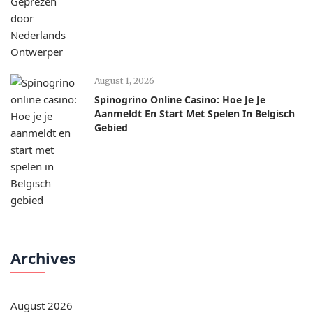
August 1, 2026
Spinogrino Online Casino: Hoe Je Je
Aanmeldt En Start Met Spelen In Belgisch
Gebied
Archives
August 2026