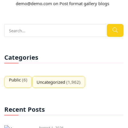
demo@demo.com
on
Post format gallery blogs
Categories
Public
(6)
Uncategorized
(1,962)
Recent Posts
August 4, 2026