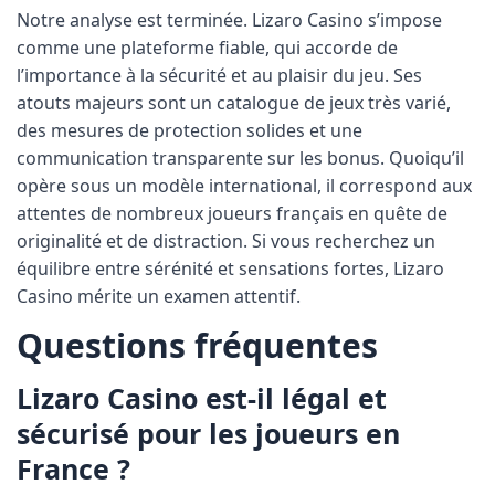
Notre analyse est terminée. Lizaro Casino s’impose
comme une plateforme fiable, qui accorde de
l’importance à la sécurité et au plaisir du jeu. Ses
atouts majeurs sont un catalogue de jeux très varié,
des mesures de protection solides et une
communication transparente sur les bonus. Quoiqu’il
opère sous un modèle international, il correspond aux
attentes de nombreux joueurs français en quête de
originalité et de distraction. Si vous recherchez un
équilibre entre sérénité et sensations fortes, Lizaro
Casino mérite un examen attentif.
Questions fréquentes
Lizaro Casino est-il légal et
sécurisé pour les joueurs en
France ?