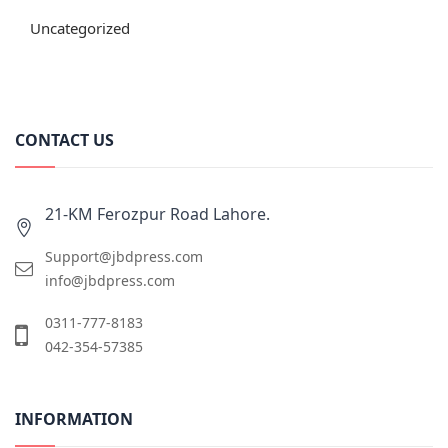
Uncategorized
CONTACT US
21-KM Ferozpur Road Lahore.
Support@jbdpress.com
info@jbdpress.com
0311-777-8183
042-354-57385
INFORMATION