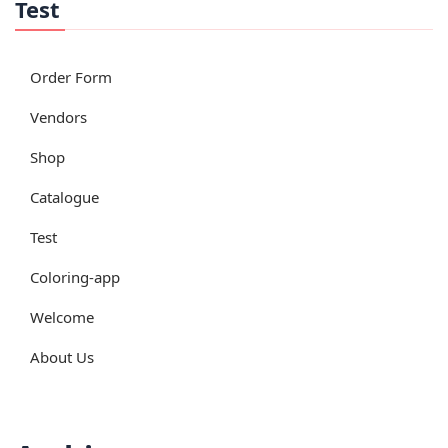
Test
Order Form
Vendors
Shop
Catalogue
Test
Coloring-app
Welcome
About Us