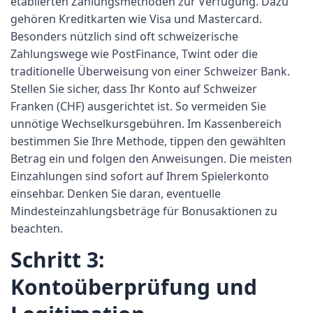
etablierten Zahlungsmethoden zur Verfügung. Dazu
gehören Kreditkarten wie Visa und Mastercard.
Besonders nützlich sind oft schweizerische
Zahlungswege wie PostFinance, Twint oder die
traditionelle Überweisung von einer Schweizer Bank.
Stellen Sie sicher, dass Ihr Konto auf Schweizer
Franken (CHF) ausgerichtet ist. So vermeiden Sie
unnötige Wechselkursgebühren. Im Kassenbereich
bestimmen Sie Ihre Methode, tippen den gewählten
Betrag ein und folgen den Anweisungen. Die meisten
Einzahlungen sind sofort auf Ihrem Spielerkonto
einsehbar. Denken Sie daran, eventuelle
Mindesteinzahlungsbeträge für Bonusaktionen zu
beachten.
Schritt 3:
Kontoüberprüfung und