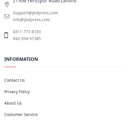
21-KM Ferozpur Road Lahore.
Support@jbdpress.com
info@jbdpress.com
0311-777-8183
042-354-57385
INFORMATION
Contact Us
Privacy Policy
About Us
Costumer Service