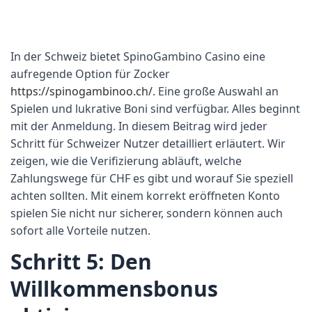
In der Schweiz bietet SpinoGambino Casino eine
aufregende Option für Zocker
https://spinogambinoo.ch/
. Eine große Auswahl an
Spielen und lukrative Boni sind verfügbar. Alles beginnt
mit der Anmeldung. In diesem Beitrag wird jeder
Schritt für Schweizer Nutzer detailliert erläutert. Wir
zeigen, wie die Verifizierung abläuft, welche
Zahlungswege für CHF es gibt und worauf Sie speziell
achten sollten. Mit einem korrekt eröffneten Konto
spielen Sie nicht nur sicherer, sondern können auch
sofort alle Vorteile nutzen.
Schritt 5: Den
Willkommensbonus