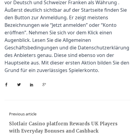
vor Deutsch und Schweizer Franken als Währung .
Äußerst deutlich sichtbar auf der Startseite finden Sie
den Button zur Anmeldung. Er zeigt meistens
Bezeichnungen wie “Jetzt anmelden” oder “Konto
eröffnen”. Nehmen Sie sich vor dem Klick einen
Augenblick. Lesen Sie die Allgemeinen
Geschäftsbedingungen und die Datenschutzerklärung
des Anbieters genau. Diese sind ebenso von der
Hauptseite aus. Mit dieser ersten Aktion bilden Sie den
Grund für ein zuverlässiges Spielerkonto.
Previous article
Slotlair Casino platform Rewards UK Players
with Everyday Bonuses and Cashback