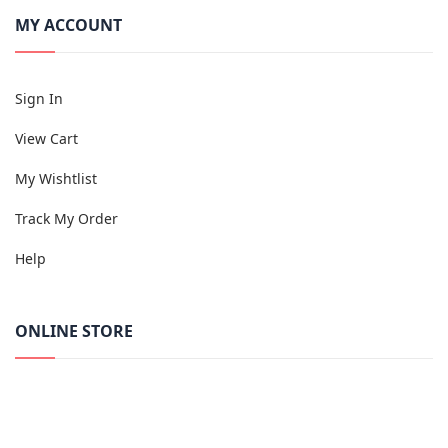
MY ACCOUNT
Sign In
View Cart
My Wishtlist
Track My Order
Help
ONLINE STORE