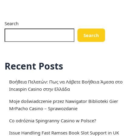
Search
Search
Recent Posts
Βοήθεια Πελατών: Πως να Λάβετε Βοήθεια Άμεσα στο
Incaspin Casino στην Ελλάδα
Moje doświadczenie przez Nawigator Biblioteki Gier
MrPacho Casino – Sprawozdanie
Co odróżnia Spingranny Casino w Polsce?
Issue Handling Fast Ramses Book Slot Support in UK