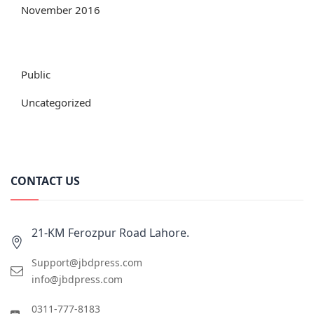
November 2016
Public
Uncategorized
CONTACT US
21-KM Ferozpur Road Lahore.
Support@jbdpress.com
info@jbdpress.com
0311-777-8183