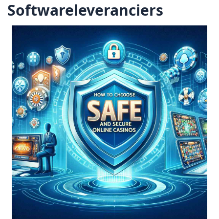
Softwareleveranciers