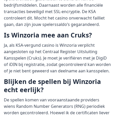
bedrijfsmiddelen. Daarnaast worden alle financiële
transacties beveiligd met SSL-encryptie. De KSA
controleert dit. Mocht het casino onverwacht failliet
gaan, dan zijn jouw spelerssaldo’s gegarandeerd.
Is Winzoria mee aan Cruks?
Ja, als KSA-vergund casino is Winzoria verplicht
aangesloten op het Centraal Register Uitsluiting
Kansspelen (Cruks). Je moet je verifiëren met je DigiD
of iDIN bij registratie, zodat gecontroleerd kan worden
of je niet bent geweerd van deelname aan kansspelen.
Blijken de spellen bij Winzoria
echt eerlijk?
De spellen komen van vooraanstaande providers
wiens Random Number Generators (RNG) periodiek
worden gecontroleerd. Hoewel ik de certificaten liever