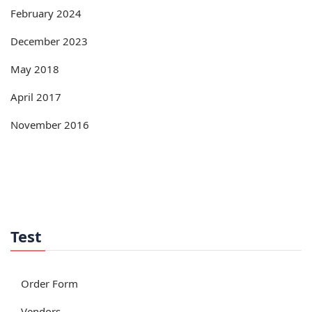
February 2024
December 2023
May 2018
April 2017
November 2016
Test
Order Form
Vendors