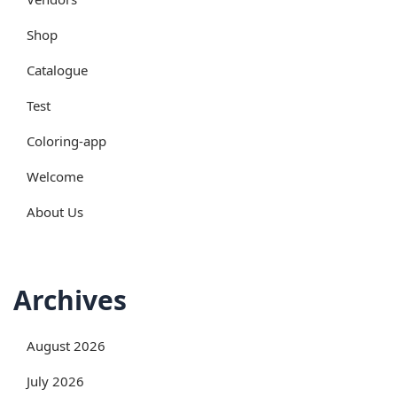
Shop
Catalogue
Test
Coloring-app
Welcome
About Us
Archives
August 2026
July 2026