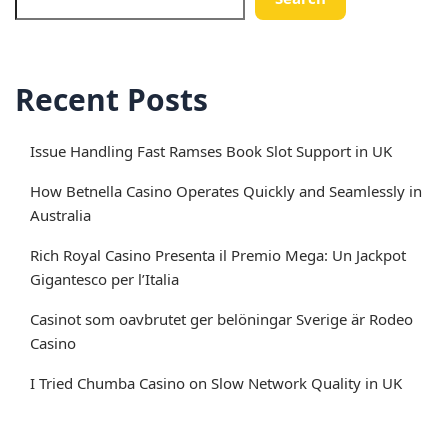
Recent Posts
Issue Handling Fast Ramses Book Slot Support in UK
How Betnella Casino Operates Quickly and Seamlessly in
Australia
Rich Royal Casino Presenta il Premio Mega: Un Jackpot
Gigantesco per l’Italia
Casinot som oavbrutet ger belöningar Sverige är Rodeo
Casino
I Tried Chumba Casino on Slow Network Quality in UK