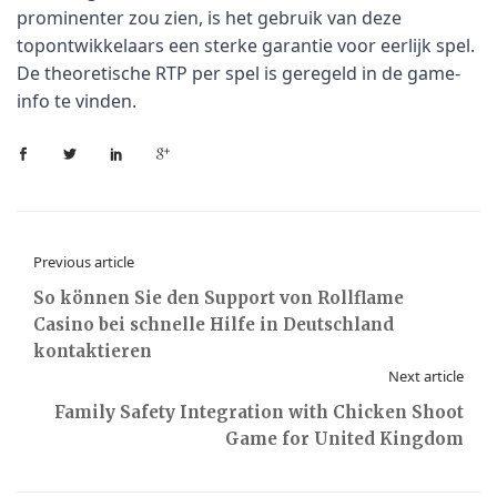
prominenter zou zien, is het gebruik van deze
topontwikkelaars een sterke garantie voor eerlijk spel.
De theoretische RTP per spel is geregeld in de game-
info te vinden.
Previous article
So können Sie den Support von Rollflame
Casino bei schnelle Hilfe in Deutschland
kontaktieren
Next article
Family Safety Integration with Chicken Shoot
Game for United Kingdom