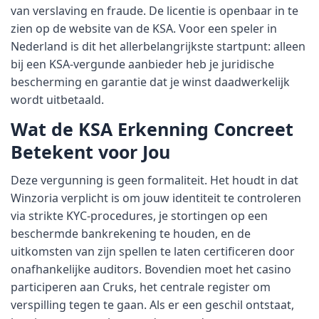
van verslaving en fraude. De licentie is openbaar in te
zien op de website van de KSA. Voor een speler in
Nederland is dit het allerbelangrijkste startpunt: alleen
bij een KSA-vergunde aanbieder heb je juridische
bescherming en garantie dat je winst daadwerkelijk
wordt uitbetaald.
Wat de KSA Erkenning Concreet
Betekent voor Jou
Deze vergunning is geen formaliteit. Het houdt in dat
Winzoria verplicht is om jouw identiteit te controleren
via strikte KYC-procedures, je stortingen op een
beschermde bankrekening te houden, en de
uitkomsten van zijn spellen te laten certificeren door
onafhankelijke auditors. Bovendien moet het casino
participeren aan Cruks, het centrale register om
verspilling tegen te gaan. Als er een geschil ontstaat,