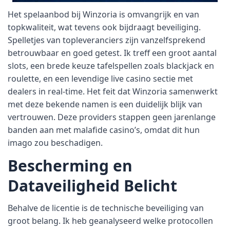
Het spelaanbod bij Winzoria is omvangrijk en van
topkwaliteit, wat tevens ook bijdraagt beveiliging.
Spelletjes van topleveranciers zijn vanzelfsprekend
betrouwbaar en goed getest. Ik treff een groot aantal
slots, een brede keuze tafelspellen zoals blackjack en
roulette, en een levendige live casino sectie met
dealers in real-time. Het feit dat Winzoria samenwerkt
met deze bekende namen is een duidelijk blijk van
vertrouwen. Deze providers stappen geen jarenlange
banden aan met malafide casino’s, omdat dit hun
imago zou beschadigen.
Bescherming en
Dataveiligheid Belicht
Behalve de licentie is de technische beveiliging van
groot belang. Ik heb geanalyseerd welke protocollen