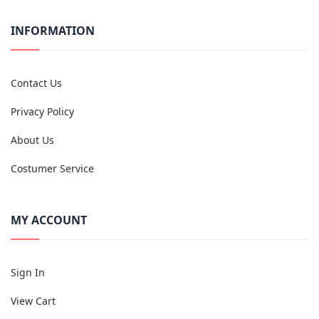
INFORMATION
Contact Us
Privacy Policy
About Us
Costumer Service
MY ACCOUNT
Sign In
View Cart