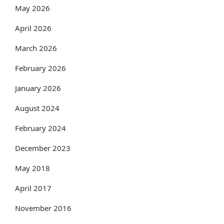
May 2026
April 2026
March 2026
February 2026
January 2026
August 2024
February 2024
December 2023
May 2018
April 2017
November 2016