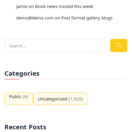
Jamie
on
Book news missed this week
demo@demo.com
on
Post format gallery blogs
Categories
Public
(6)
Uncategorized
(1,920)
Recent Posts