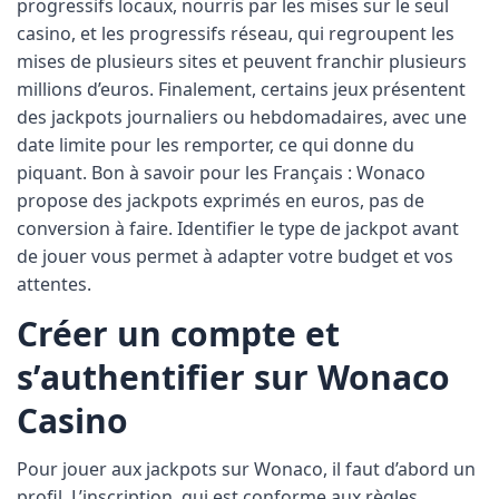
progressifs locaux, nourris par les mises sur le seul
casino, et les progressifs réseau, qui regroupent les
mises de plusieurs sites et peuvent franchir plusieurs
millions d’euros. Finalement, certains jeux présentent
des jackpots journaliers ou hebdomadaires, avec une
date limite pour les remporter, ce qui donne du
piquant. Bon à savoir pour les Français : Wonaco
propose des jackpots exprimés en euros, pas de
conversion à faire. Identifier le type de jackpot avant
de jouer vous permet à adapter votre budget et vos
attentes.
Créer un compte et
s’authentifier sur Wonaco
Casino
Pour jouer aux jackpots sur Wonaco, il faut d’abord un
profil. L’inscription, qui est conforme aux règles