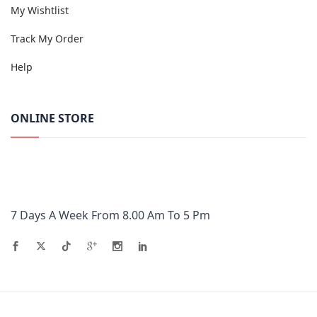
My Wishtlist
Track My Order
Help
ONLINE STORE
7 Days A Week From 8.00 Am To 5 Pm