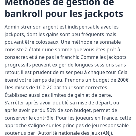
Méthodes de gestion de
bankroll pour les jackpots
Administrer son argent est indispensable avec les
jackpots, dont les gains sont peu fréquents mais
pouvant être colossaux. Une méthode raisonnable
consiste à établir une somme que vous êtes prêt à
consacrer, et à ne pas la franchir. Comme les jackpots
progressifs peuvent exiger de longues sessions sans
retour, il est prudent de miser peu à chaque tour. Cela
étend votre temps de jeu. Prenons un budget de 200€.
Des mises de 1€ à 2€ par tour sont correctes.
Établissez aussi des limites de gain et de perte.
S’arrêter après avoir doublé sa mise de départ, ou
après avoir perdu 50% de son budget, permet de
conserver le contrôle. Pour les joueurs en France, cette
approche s’aligne sur les principes de jeu responsable
soutenus par l’Autorité nationale des jeux (ANJ).