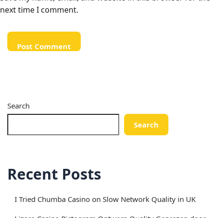
next time I comment.
Search
Search
Recent Posts
I Tried Chumba Casino on Slow Network Quality in UK