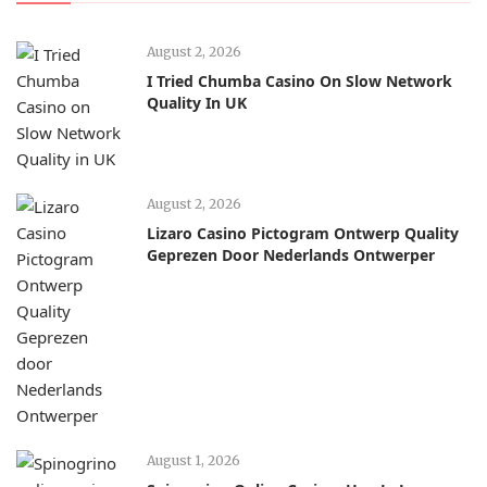
August 2, 2026
I Tried Chumba Casino On Slow Network
Quality In UK
August 2, 2026
Lizaro Casino Pictogram Ontwerp Quality
Geprezen Door Nederlands Ontwerper
August 1, 2026