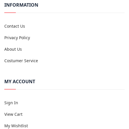
INFORMATION
Contact Us
Privacy Policy
About Us
Costumer Service
MY ACCOUNT
Sign In
View Cart
My Wishtlist