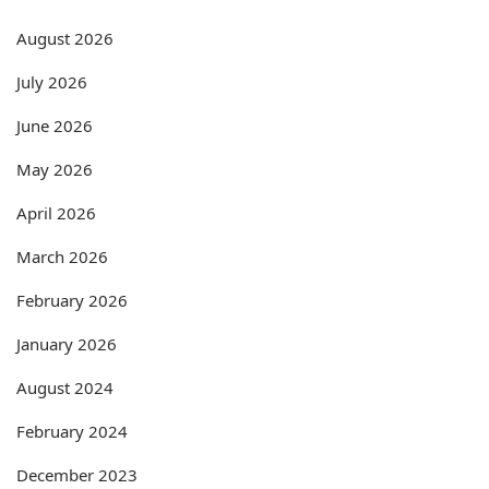
August 2026
July 2026
June 2026
May 2026
April 2026
March 2026
February 2026
January 2026
August 2024
February 2024
December 2023