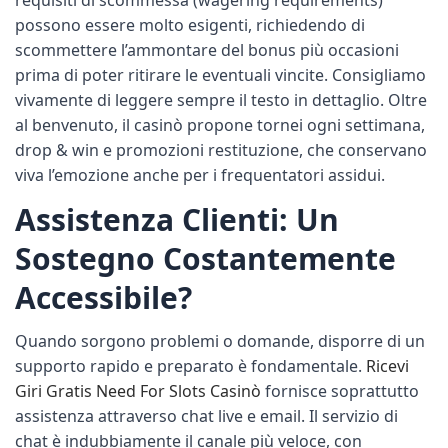
requisiti di scommessa (wagering requirements)
possono essere molto esigenti, richiedendo di
scommettere l’ammontare del bonus più occasioni
prima di poter ritirare le eventuali vincite. Consigliamo
vivamente di leggere sempre il testo in dettaglio. Oltre
al benvenuto, il casinò propone tornei ogni settimana,
drop & win e promozioni restituzione, che conservano
viva l’emozione anche per i frequentatori assidui.
Assistenza Clienti: Un
Sostegno Costantemente
Accessibile?
Quando sorgono problemi o domande, disporre di un
supporto rapido e preparato è fondamentale.
Ricevi
Giri Gratis Need For Slots Casinò
fornisce soprattutto
assistenza attraverso chat live e email. Il servizio di
chat è indubbiamente il canale più veloce, con