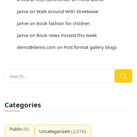
Jamie
on
Walk Around With Streetwear
Jamie
on
Book fashion for children
Jamie
on
Book news missed this week
demo@demo.com
on
Post format gallery blogs
Categories
Public
(6)
Uncategorized
(2,076)