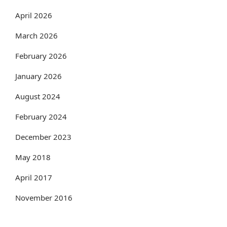
April 2026
March 2026
February 2026
January 2026
August 2024
February 2024
December 2023
May 2018
April 2017
November 2016