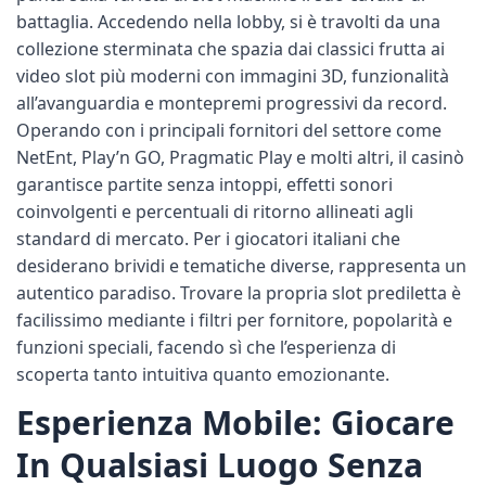
battaglia. Accedendo nella lobby, si è travolti da una
collezione sterminata che spazia dai classici frutta ai
video slot più moderni con immagini 3D, funzionalità
all’avanguardia e montepremi progressivi da record.
Operando con i principali fornitori del settore come
NetEnt, Play’n GO, Pragmatic Play e molti altri, il casinò
garantisce partite senza intoppi, effetti sonori
coinvolgenti e percentuali di ritorno allineati agli
standard di mercato. Per i giocatori italiani che
desiderano brividi e tematiche diverse, rappresenta un
autentico paradiso. Trovare la propria slot prediletta è
facilissimo mediante i filtri per fornitore, popolarità e
funzioni speciali, facendo sì che l’esperienza di
scoperta tanto intuitiva quanto emozionante.
Esperienza Mobile: Giocare
In Qualsiasi Luogo Senza