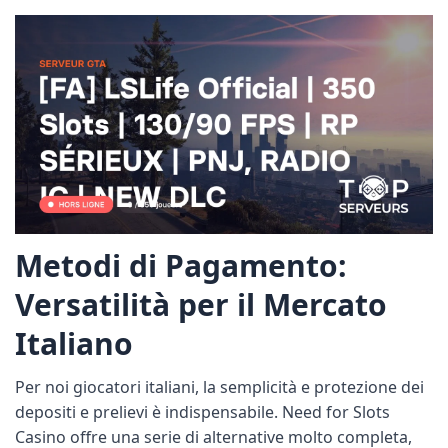
Metodi di Pagamento:
Versatilità per il Mercato
Italiano
Per noi giocatori italiani, la semplicità e protezione dei
depositi e prelievi è indispensabile. Need for Slots
Casino offre una serie di alternative molto completa,