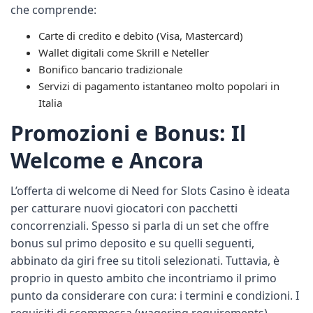
che comprende:
Carte di credito e debito (Visa, Mastercard)
Wallet digitali come Skrill e Neteller
Bonifico bancario tradizionale
Servizi di pagamento istantaneo molto popolari in
Italia
Promozioni e Bonus: Il
Welcome e Ancora
L’offerta di welcome di Need for Slots Casino è ideata
per catturare nuovi giocatori con pacchetti
concorrenziali. Spesso si parla di un set che offre
bonus sul primo deposito e su quelli seguenti,
abbinato da giri free su titoli selezionati. Tuttavia, è
proprio in questo ambito che incontriamo il primo
punto da considerare con cura: i termini e condizioni. I