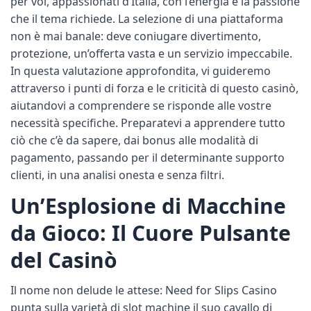
per voi, appassionati d’Italia, con l’energia e la passione
che il tema richiede. La selezione di una piattaforma
non è mai banale: deve coniugare divertimento,
protezione, un’offerta vasta e un servizio impeccabile.
In questa valutazione approfondita, vi guideremo
attraverso i punti di forza e le criticità di questo casinò,
aiutandovi a comprendere se risponde alle vostre
necessità specifiche. Preparatevi a apprendere tutto
ciò che c’è da sapere, dai bonus alle modalità di
pagamento, passando per il determinante supporto
clienti, in una analisi onesta e senza filtri.
Un’Esplosione di Macchine
da Gioco: Il Cuore Pulsante
del Casinò
Il nome non delude le attese: Need for Slips Casino
punta sulla varietà di slot machine il suo cavallo di