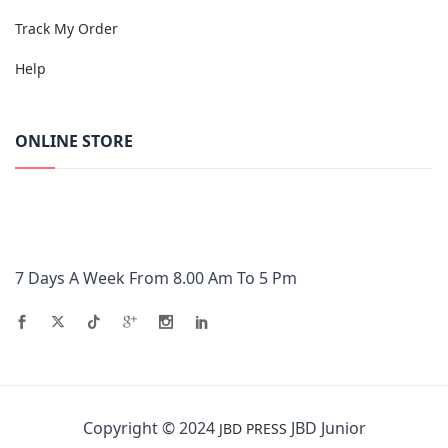
Track My Order
Help
ONLINE STORE
7 Days A Week From 8.00 Am To 5 Pm
Copyright © 2024
JBD Junior
JBD PRESS