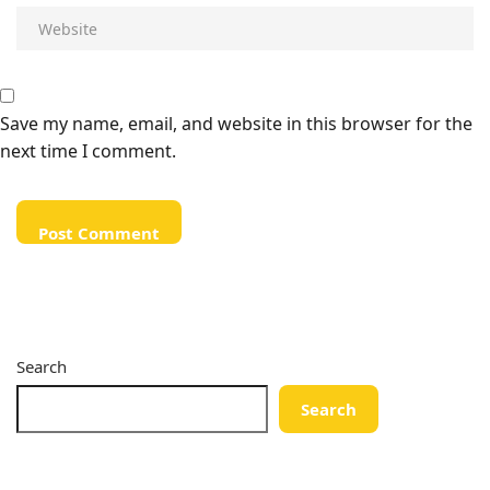
Save my name, email, and website in this browser for the
next time I comment.
Search
Search