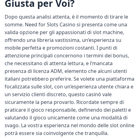
Giusta per Voi?
Dopo questa analisi attenta, è il momento di tirare le
somme. Need for Slots Casino si presenta come una
valida opzione per gli appassionati di slot machine,
offrendo una libreria vastissima, un’esperienza su
mobile perfetta e promozioni costanti. I punti di
attenzione principali concernono i termini dei bonus,
che necessitano di attenta lettura, e l’mancata
presenza di licenza ADM, elemento che alcuni utenti
italiani potrebbero preferire. Se volete una piattaforma
focalizzata sulle slot, con un’esperienza utente chiara e
un servizio clienti discreto, questo casinò vale
sicuramente la pena provarlo. Ricordate sempre di
praticare il gioco responsabile, definendo dei paletti e
valutando il gioco unicamente come una modalità di
svago. La vostra esperienza nel mondo delle slot online
potrà essere sia coinvolgente che tranquilla.