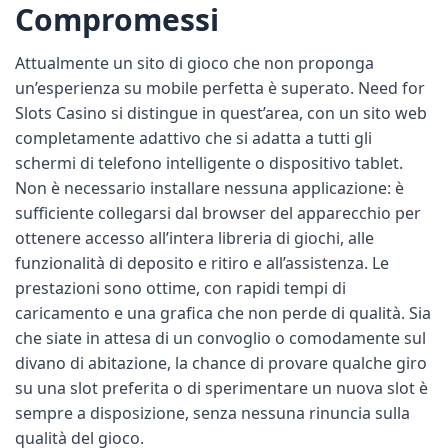
Compromessi
Attualmente un sito di gioco che non proponga
un’esperienza su mobile perfetta è superato. Need for
Slots Casino si distingue in quest’area, con un sito web
completamente adattivo che si adatta a tutti gli
schermi di telefono intelligente o dispositivo tablet.
Non è necessario installare nessuna applicazione: è
sufficiente collegarsi dal browser del apparecchio per
ottenere accesso all’intera libreria di giochi, alle
funzionalità di deposito e ritiro e all’assistenza. Le
prestazioni sono ottime, con rapidi tempi di
caricamento e una grafica che non perde di qualità. Sia
che siate in attesa di un convoglio o comodamente sul
divano di abitazione, la chance di provare qualche giro
su una slot preferita o di sperimentare un nuova slot è
sempre a disposizione, senza nessuna rinuncia sulla
qualità del gioco.